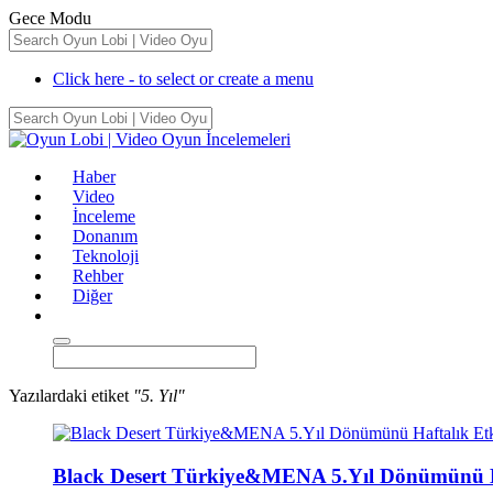
Gece Modu
Click here - to select or create a menu
Haber
Video
İnceleme
Donanım
Teknoloji
Rehber
Diğer
Yazılardaki etiket
"5. Yıl"
Black Desert Türkiye&MENA 5.Yıl Dönümünü Haf