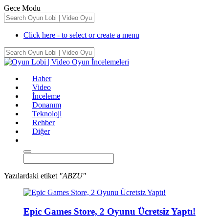
Gece Modu
Click here - to select or create a menu
Haber
Video
İnceleme
Donanım
Teknoloji
Rehber
Diğer
Yazılardaki etiket
"ABZU"
Epic Games Store, 2 Oyunu Ücretsiz Yaptı!