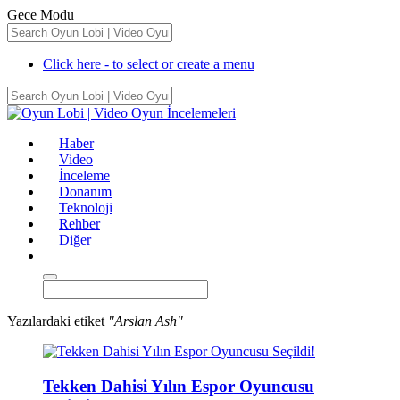
Gece Modu
Click here - to select or create a menu
Haber
Video
İnceleme
Donanım
Teknoloji
Rehber
Diğer
Yazılardaki etiket
"Arslan Ash"
Tekken Dahisi Yılın Espor Oyuncusu