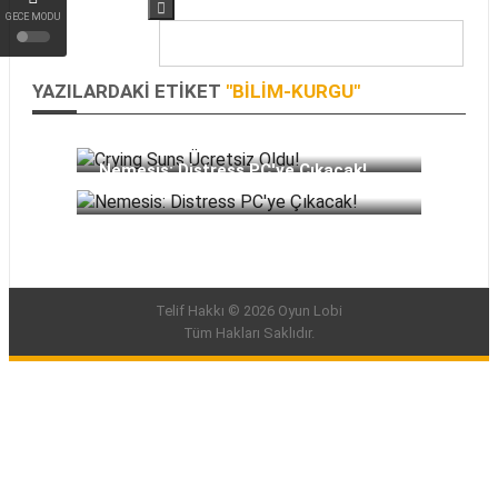
GECE MODU
YAZILARDAKI ETIKET
"BILIM-KURGU"
Crying Suns Ücretsiz Oldu!
Nemesis: Distress PC'ye Çıkacak!
Telif Hakkı © 2026 Oyun Lobi
Tüm Hakları Saklıdır.