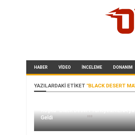
HABER
VIDEO
İNCELEME
DONANIM
YAZILARDAKI ETIKET
"BLACK DESERT MAV
Konak İçeriği “Mavi Yeleli Aslan'ın
Köşkü” Black Desert Türkiye&MENA’ya
Geldi