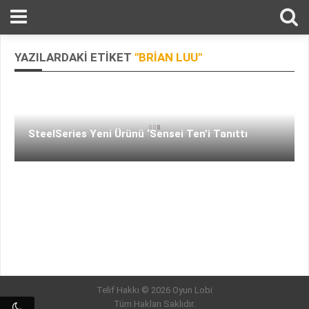
YAZILARDAKI ETIKET
"BRIAN LUU"
SteelSeries Yeni Ürünü ‘Sensei Ten’i Tanıttı
Telif Hakkı © 2026 Oyun Lobi
Tüm Hakları Saklıdır.