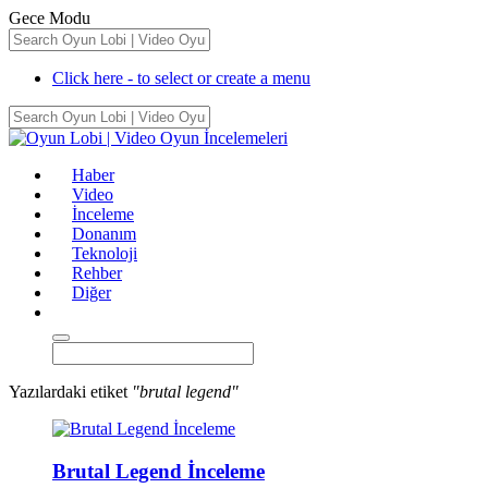
Gece Modu
Click here - to select or create a menu
Haber
Video
İnceleme
Donanım
Teknoloji
Rehber
Diğer
Yazılardaki etiket
"brutal legend"
Brutal Legend İnceleme