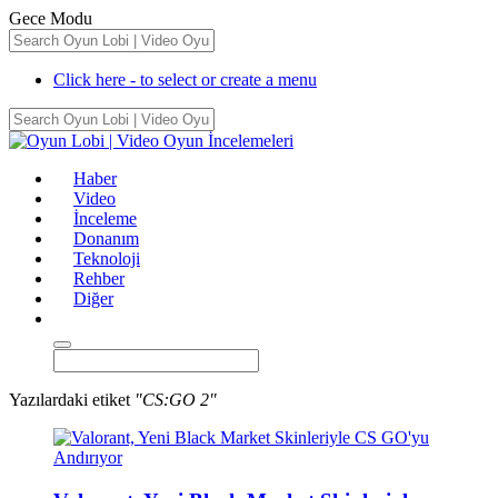
Gece Modu
Click here - to select or create a menu
Haber
Video
İnceleme
Donanım
Teknoloji
Rehber
Diğer
Yazılardaki etiket
"CS:GO 2"