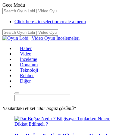
Gece Modu
Click here - to select or create a menu
Haber
Video
İnceleme
Donanım
Teknoloji
Rehber
Diğer
Yazılardaki etiket
"dar boğaz çözümü"