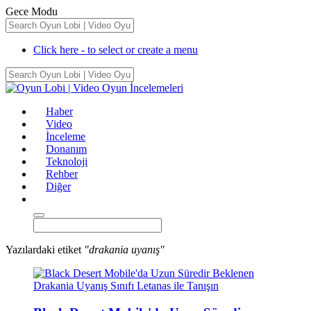
Gece Modu
Click here - to select or create a menu
Haber
Video
İnceleme
Donanım
Teknoloji
Rehber
Diğer
Yazılardaki etiket
"drakania uyanış"