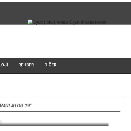
LOJI
REHBER
DIĞER
IMULATOR 19"
iz!