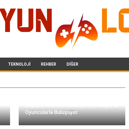
TEKNOLOJI
REHBER
DIĞER
Shadow Arena Erken Erişimi 21 Mayıs’ta
Oyuncularla Buluşuyor