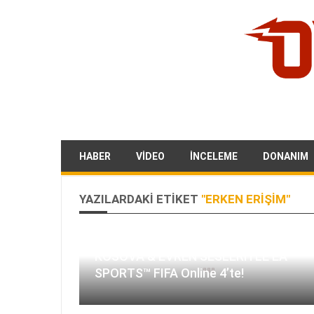
HABER
VIDEO
İNCELEME
DONANIM
YAZILARDAKI ETIKET
"ERKEN ERIŞIM"
KOSOVA & EVREN SESLERİYLE EA
SPORTS™ FIFA Online 4’te!