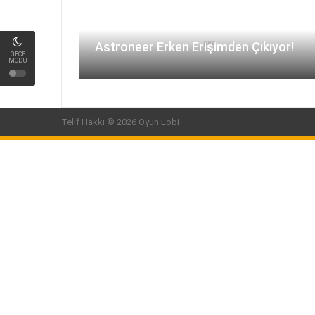
Astroneer Erken Erişimden Çıkıyor!
GECE
MODU
Telif Hakkı © 2026 Oyun Lobi