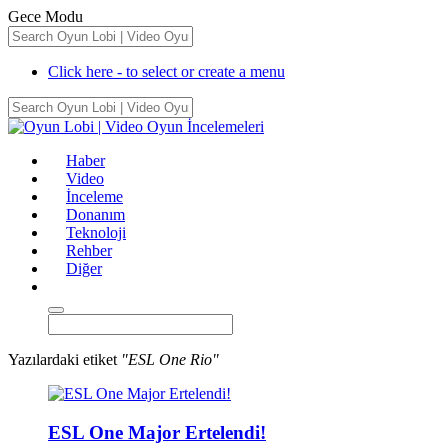
Gece Modu
Click here - to select or create a menu
Haber
Video
İnceleme
Donanım
Teknoloji
Rehber
Diğer
Yazılardaki etiket
"ESL One Rio"
ESL One Major Ertelendi!