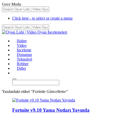
Gece Modu
Click here - to select or create a menu
Haber
Video
İnceleme
Donanım
Teknoloji
Rehber
Diğer
Yazılardaki etiket
"Fortnite Güncelleme"
Fortnite v9.10 Yama Notları Yayında