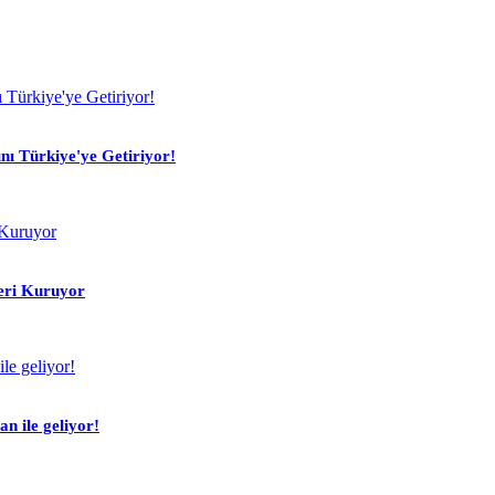
ı Türkiye'ye Getiriyor!
leri Kuruyor
n ile geliyor!