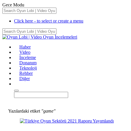
Gece Modu
Click here - to select or create a menu
Haber
Video
İnceleme
Donanım
Teknoloji
Rehber
Diğer
Yazılardaki etiket
"game"