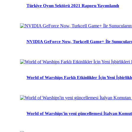
Türkiye Oyun Sektörü 2021 Raporu Yayımlandı
NVIDIA GeForce Now, Turkcell Game+ İle Sunucuların
World of Warships Farklı Etkinlikler İçin Yeni İşbirlik
World of Warships'in yeni güncellemesi İtalyan Komuta