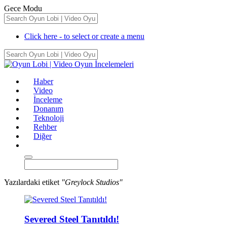
Gece Modu
Click here - to select or create a menu
Haber
Video
İnceleme
Donanım
Teknoloji
Rehber
Diğer
Yazılardaki etiket
"Greylock Studios"
Severed Steel Tanıtıldı!