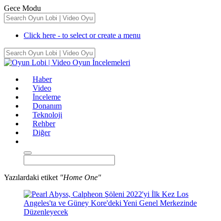
Gece Modu
Click here - to select or create a menu
Haber
Video
İnceleme
Donanım
Teknoloji
Rehber
Diğer
Yazılardaki etiket
"Home One"