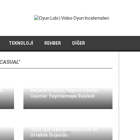
TEKNOLOJI
REHBER
DIĞER
CASUAL"
er-
00
Başarılı Fransız Yayıncı Casual
Oyunlar Yayınlamaya Başladı
Homa Games, Yeni Hyper-Casual
Oyun İçin GameAnalytics ile Bir
Ortaklık Duyurdu