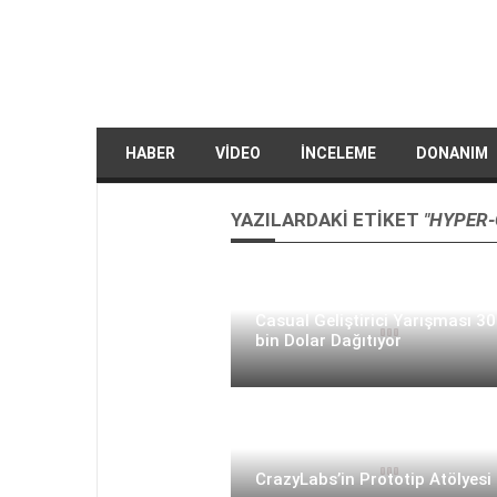
HABER
VIDEO
İNCELEME
DONANIM
YAZILARDAKI ETIKET
"HYPER-
App Annie ve CrazyLabs’ın Hyp
Casual Geliştirici Yarışması 3
bin Dolar Dağıtıyor
CrazyLabs’in Prototip Atölyesi