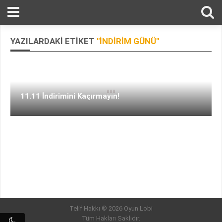
YAZILARDAKI ETIKET
"İNDIRIM GÜNÜ"
11.11 İndirimini Kaçırmayın!
Telif Hakkı © 2026 Oyun Lobi
Tüm Hakları Saklıdır.