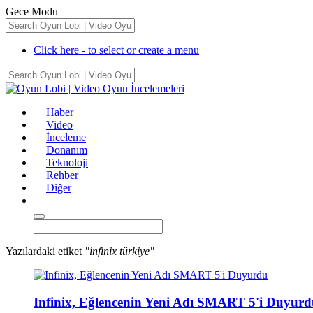
Gece Modu
Click here - to select or create a menu
Haber
Video
İnceleme
Donanım
Teknoloji
Rehber
Diğer
Yazılardaki etiket
"infinix türkiye"
Infinix, Eğlencenin Yeni Adı SMART 5'i Duyur