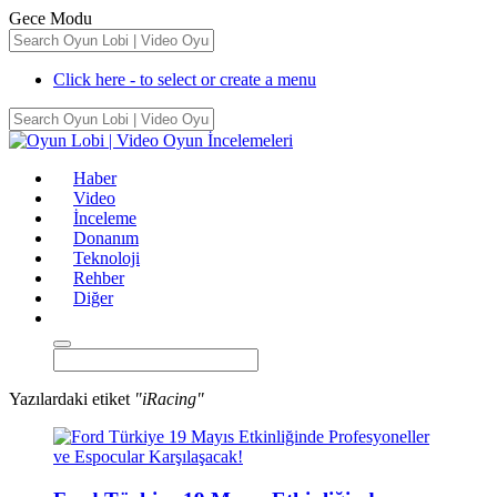
Gece Modu
Click here - to select or create a menu
Haber
Video
İnceleme
Donanım
Teknoloji
Rehber
Diğer
Yazılardaki etiket
"iRacing"