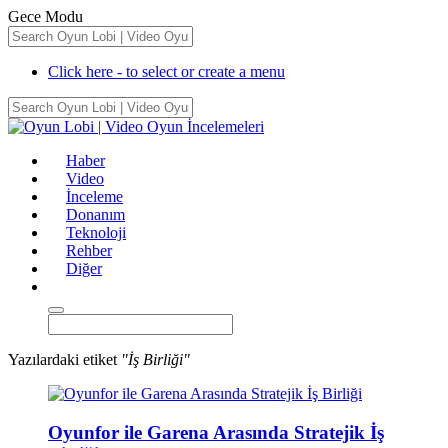
Gece Modu
Click here - to select or create a menu
Haber
Video
İnceleme
Donanım
Teknoloji
Rehber
Diğer
Yazılardaki etiket
"İş Birliği"
Oyunfor ile Garena Arasında Stratejik İş