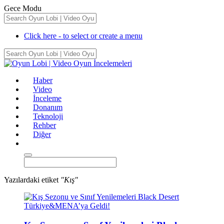
Gece Modu
Click here - to select or create a menu
Haber
Video
İnceleme
Donanım
Teknoloji
Rehber
Diğer
Yazılardaki etiket
"Kış"