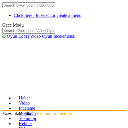
Click here - to select or create a menu
Gece Modu
Haber
Video
İnceleme
Donanım
Yazılardaki etiket
"Kojima Productions"
Teknoloji
Rehber