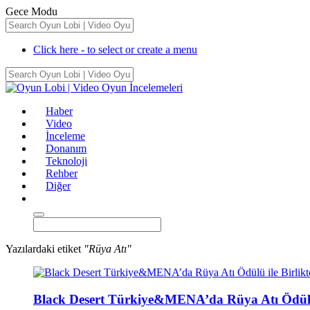
Gece Modu
Click here - to select or create a menu
Haber
Video
İnceleme
Donanım
Teknoloji
Rehber
Diğer
Yazılardaki etiket
"Rüya Atı"
Black Desert Türkiye&MENA’da Rüya Atı Ödülü i