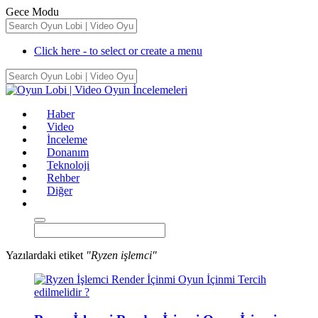
Gece Modu
Click here - to select or create a menu
Haber
Video
İnceleme
Donanım
Teknoloji
Rehber
Diğer
Yazılardaki etiket
"Ryzen işlemci"