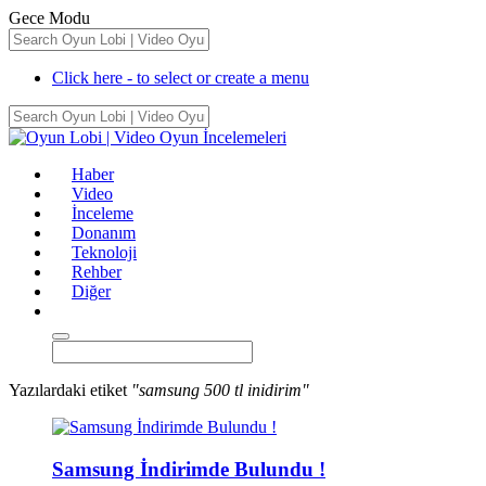
Gece Modu
Click here - to select or create a menu
Haber
Video
İnceleme
Donanım
Teknoloji
Rehber
Diğer
Yazılardaki etiket
"samsung 500 tl inidirim"
Samsung İndirimde Bulundu !