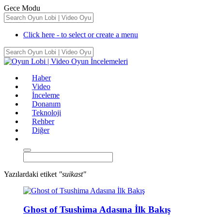
Gece Modu
Click here - to select or create a menu
Haber
Video
İnceleme
Donanım
Teknoloji
Rehber
Diğer
Yazılardaki etiket
"suikast"
Ghost of Tsushima Adasına İlk Bakış