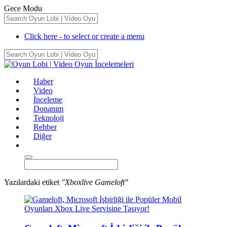
Gece Modu
Click here - to select or create a menu
Haber
Video
İnceleme
Donanım
Teknoloji
Rehber
Diğer
Yazılardaki etiket
"Xboxlive Gameloft"