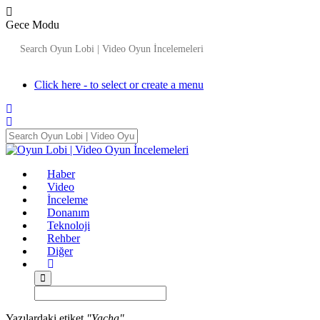
Gece Modu
Click here - to select or create a menu
Haber
Video
İnceleme
Donanım
Teknoloji
Rehber
Diğer
Yazılardaki etiket
"Yacha"