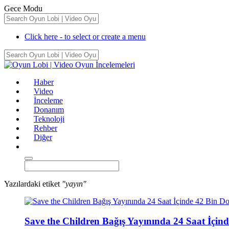
Gece Modu
Click here - to select or create a menu
Haber
Video
İnceleme
Donanım
Teknoloji
Rehber
Diğer
Yazılardaki etiket
"yayın"
Save the Children Bağış Yayınında 24 Saat İçin