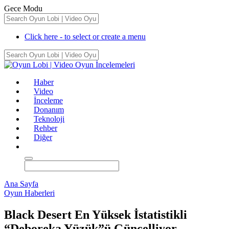
Gece Modu
Click here - to select or create a menu
Haber
Video
İnceleme
Donanım
Teknoloji
Rehber
Diğer
Ana Sayfa
Oyun Haberleri
Black Desert En Yüksek İstatistikli
“Deboreka Yüzük”ü Güncelliyor