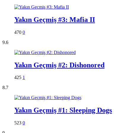
Yakın Geçmiş #3: Mafia II
470
0
9.6
Yakın Geçmiş #2: Dishonored
425
1
8.7
Yakın Geçmiş #1: Sleeping Dogs
523
0
9