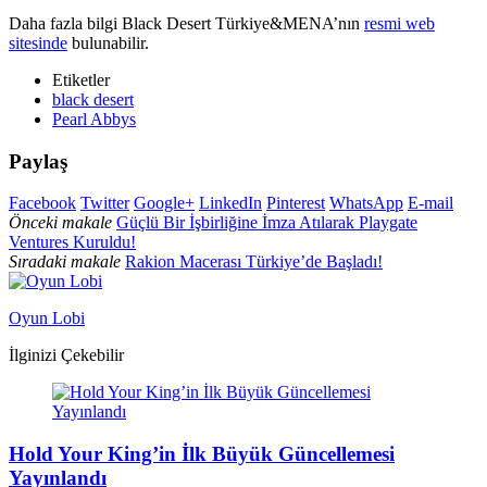
Daha fazla bilgi Black Desert Türkiye&MENA’nın
resmi web
sitesinde
bulunabilir.
Etiketler
black desert
Pearl Abbys
Paylaş
Facebook
Twitter
Google+
LinkedIn
Pinterest
WhatsApp
E-mail
Önceki makale
Güçlü Bir İşbirliğine İmza Atılarak Playgate
Ventures Kuruldu!
Sıradaki makale
Rakion Macerası Türkiye’de Başladı!
Oyun Lobi
İlginizi Çekebilir
Hold Your King’in İlk Büyük Güncellemesi
Yayınlandı