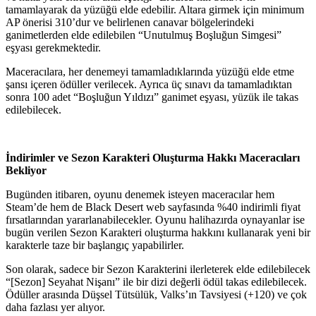
tamamlayarak da yüzüğü elde edebilir. Altara girmek için minimum
AP önerisi 310’dur ve belirlenen canavar bölgelerindeki
ganimetlerden elde edilebilen “Unutulmuş Boşluğun Simgesi”
eşyası gerekmektedir.
Maceracılara, her denemeyi tamamladıklarında yüzüğü elde etme
şansı içeren ödüller verilecek. Ayrıca üç sınavı da tamamladıktan
sonra 100 adet “Boşluğun Yıldızı” ganimet eşyası, yüzük ile takas
edilebilecek.
İndirimler ve Sezon Karakteri Oluşturma Hakkı Maceracıları
Bekliyor
Bugünden itibaren, oyunu denemek isteyen maceracılar hem
Steam’de hem de Black Desert web sayfasında %40 indirimli fiyat
fırsatlarından yararlanabilecekler. Oyunu halihazırda oynayanlar ise
bugün verilen Sezon Karakteri oluşturma hakkını kullanarak yeni bir
karakterle taze bir başlangıç yapabilirler.
Son olarak, sadece bir Sezon Karakterini ilerleterek elde edilebilecek
“[Sezon] Seyahat Nişanı” ile bir dizi değerli ödül takas edilebilecek.
Ödüller arasında Düşsel Tütsülük, Valks’ın Tavsiyesi (+120) ve çok
daha fazlası yer alıyor.