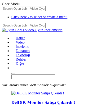
Gece Modu
Click here - to select or create a menu
Haber
Video
İnceleme
Donanım
Teknoloji
Rehber
Diğer
Yazılardaki etiket
"dell monitör bilgisayar"
Dell 8K Monitör Satışa Çıkardı !