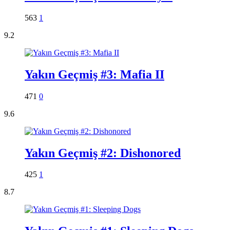
563
1
9.2
Yakın Geçmiş #3: Mafia II
471
0
9.6
Yakın Geçmiş #2: Dishonored
425
1
8.7