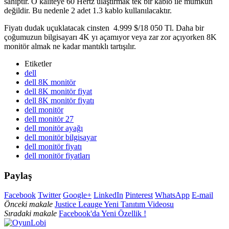
sahiptir. O kaliteye 60 Hertz ulaştırmak tek bir kablo ile mümkün
değildir. Bu nedenle 2 adet 1.3 kablo kullanılacaktır.
Fiyatı dudak uçuklatacak cinsten 4.999 $/18 050 Tl. Daha bir
çoğumuzun bilgisayarı 4K yı açamıyor veya zar zor açıyorken 8K
monitör almak ne kadar mantıklı tartışılır.
Etiketler
dell
dell 8K monitör
dell 8K monitör fiyat
dell 8K monitör fiyatı
dell monitör
dell monitör 27
dell monitör ayağı
dell monitör bilgisayar
dell monitör fiyatı
dell monitör fiyatları
Paylaş
Facebook
Twitter
Google+
LinkedIn
Pinterest
WhatsApp
E-mail
Önceki makale
Justice Leauge Yeni Tanıtım Videosu
Sıradaki makale
Facebook'da Yeni Özellik !