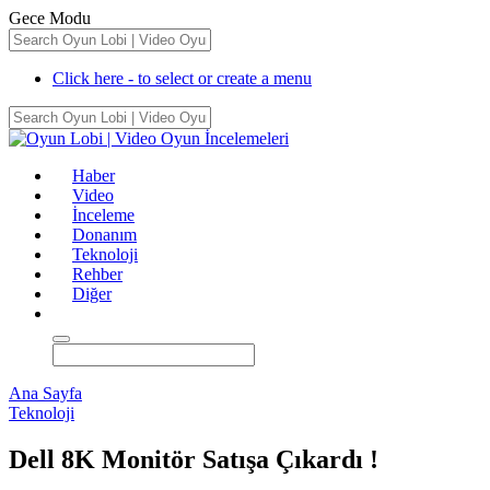
Gece Modu
Click here - to select or create a menu
Haber
Video
İnceleme
Donanım
Teknoloji
Rehber
Diğer
Ana Sayfa
Teknoloji
Dell 8K Monitör Satışa Çıkardı !