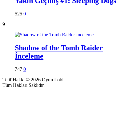
Yakın Geçmiş #1: Sleeping Dogs
525
0
9
Shadow of the Tomb Raider
İnceleme
747
0
Telif Hakkı © 2026 Oyun Lobi
Tüm Hakları Saklıdır.