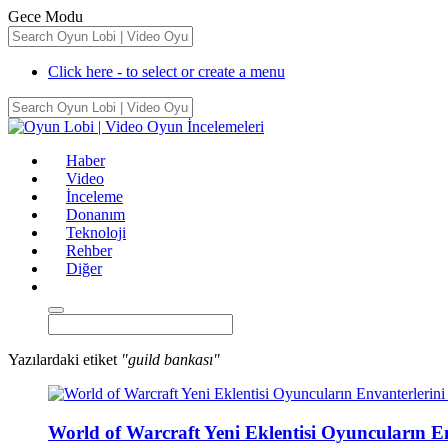
Gece Modu
Click here - to select or create a menu
Haber
Video
İnceleme
Donanım
Teknoloji
Rehber
Diğer
Yazılardaki etiket
"guild bankası"
World of Warcraft Yeni Eklentisi Oyuncuların En