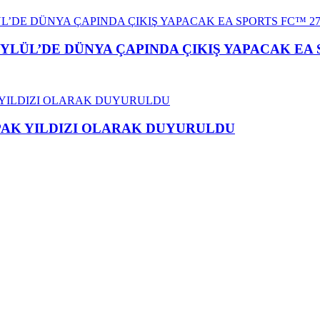
YLÜL’DE DÜNYA ÇAPINDA ÇIKIŞ YAPACAK EA 
APAK YILDIZI OLARAK DUYURULDU