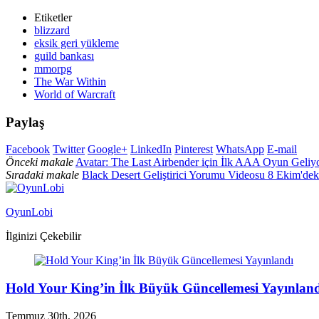
Etiketler
blizzard
eksik geri yükleme
guild bankası
mmorpg
The War Within
World of Warcraft
Paylaş
Facebook
Twitter
Google+
LinkedIn
Pinterest
WhatsApp
E-mail
Önceki makale
Avatar: The Last Airbender için İlk AAA Oyun Geliy
Sıradaki makale
Black Desert Geliştirici Yorumu Videosu 8 Ekim'de
OyunLobi
İlginizi Çekebilir
Hold Your King’in İlk Büyük Güncellemesi Yayınlan
Temmuz 30th, 2026