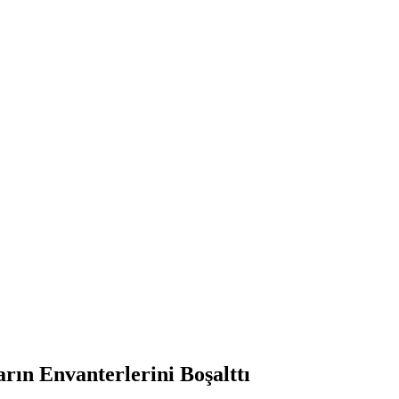
rın Envanterlerini Boşalttı