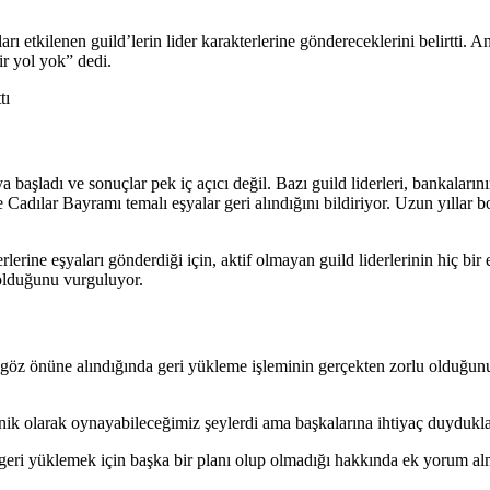
ları etkilenen guild’lerin lider karakterlerine göndereceklerini belirtti.
ir yol yok” dedi.
başladı ve sonuçlar pek iç açıcı değil. Bazı guild liderleri, bankaların
ce Cadılar Bayramı temalı eşyalar geri alındığını bildiriyor. Uzun yıllar 
erlerine eşyaları gönderdiği için, aktif olmayan guild liderlerinin hiç b
 olduğunu vurguluyor.
 göz önüne alındığında geri yükleme işleminin gerçekten zorlu olduğunu 
ik olarak oynayabileceğimiz şeylerdi ama başkalarına ihtiyaç duyduklar
ı geri yüklemek için başka bir planı olup olmadığı hakkında ek yorum a