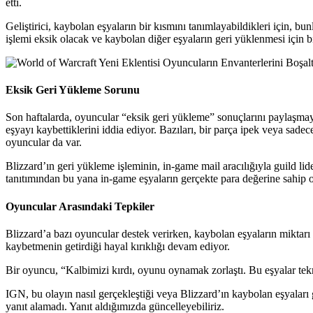
etti.
Geliştirici, kaybolan eşyaların bir kısmını tanımlayabildikleri için, bun
işlemi eksik olacak ve kaybolan diğer eşyaların geri yüklenmesi için b
Eksik Geri Yükleme Sorunu
Son haftalarda, oyuncular “eksik geri yükleme” sonuçlarını paylaşmaya 
eşyayı kaybettiklerini iddia ediyor. Bazıları, bir parça ipek veya sade
oyuncular da var.
Blizzard’ın geri yükleme işleminin, in-game mail aracılığıyla guild lid
tanıtımından bu yana in-game eşyaların gerçekte para değerine sahip
Oyuncular Arasındaki Tepkiler
Blizzard’a bazı oyuncular destek verirken, kaybolan eşyaların miktarı
kaybetmenin getirdiği hayal kırıklığı devam ediyor.
Bir oyuncu, “Kalbimizi kırdı, oyunu oynamak zorlaştı. Bu eşyalar tekn
IGN, bu olayın nasıl gerçekleştiği veya Blizzard’ın kaybolan eşyalar
yanıt alamadı. Yanıt aldığımızda güncelleyebiliriz.