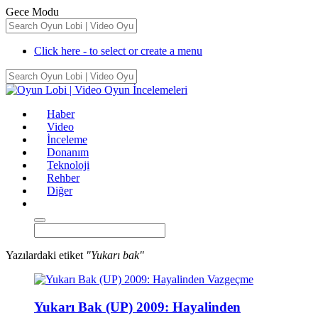
Gece Modu
Click here - to select or create a menu
Haber
Video
İnceleme
Donanım
Teknoloji
Rehber
Diğer
Yazılardaki etiket
"Yukarı bak"
Yukarı Bak (UP) 2009: Hayalinden