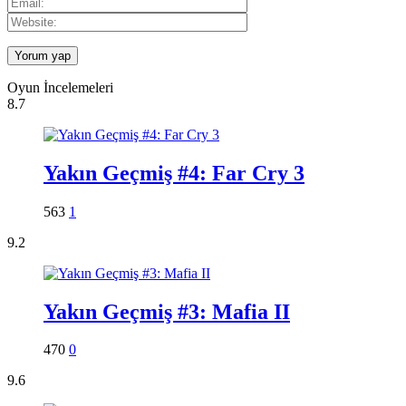
Oyun İncelemeleri
8.7
Yakın Geçmiş #4: Far Cry 3
563
1
9.2
Yakın Geçmiş #3: Mafia II
470
0
9.6