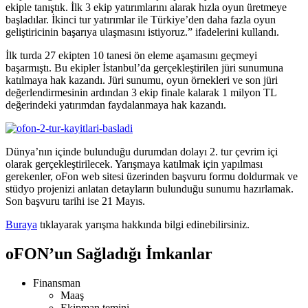
ekiple tanıştık. İlk 3 ekip yatırımlarını alarak hızla oyun üretmeye
başladılar. İkinci tur yatırımlar ile Türkiye’den daha fazla oyun
geliştiricinin başarıya ulaşmasını istiyoruz.” ifadelerini kullandı.
İlk turda 27 ekipten 10 tanesi ön eleme aşamasını geçmeyi
başarmıştı. Bu ekipler İstanbul’da gerçekleştirilen jüri sunumuna
katılmaya hak kazandı. Jüri sunumu, oyun örnekleri ve son jüri
değerlendirmesinin ardından 3 ekip finale kalarak 1 milyon TL
değerindeki yatırımdan faydalanmaya hak kazandı.
Dünya’nın içinde bulunduğu durumdan dolayı 2. tur çevrim içi
olarak gerçekleştirilecek. Yarışmaya katılmak için yapılması
gerekenler, oFon web sitesi üzerinden başvuru formu doldurmak ve
stüdyo projenizi anlatan detayların bulunduğu sunumu hazırlamak.
Son başvuru tarihi ise 21 Mayıs.
Buraya
tıklayarak yarışma hakkında bilgi edinebilirsiniz.
oFON’un Sağladığı İmkanlar
Finansman
Maaş
Ekipman temini