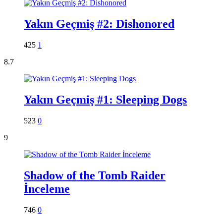
Yakın Geçmiş #2: Dishonored
425
1
8.7
Yakın Geçmiş #1: Sleeping Dogs
523
0
9
Shadow of the Tomb Raider
İnceleme
746
0