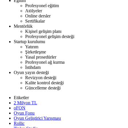
Eğitim
Profesyonel eğitim
Atölyeler
Online dersler
Sertifikalar
Mentörlük
Kişisel gelişim planı
Profesyonel gelişim desteği
Startup kurulumu
Yatırım
Şirketleşme
Yasal prosedürler
Profesyonel ağ kurma
İstihdam
Oyun yayın desteği
Revizyon desteği
Kalite kontrol desteği
Güncelleme desteği
Etiketler
2 Milyon TL
oFON
Oyun Fonu
Oyun Geliştirici Yarışması
Rollic