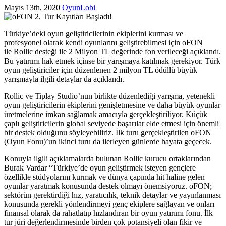
Mayıs 13th, 2020
OyunLobi
Türkiye’deki oyun geliştiricilerinin ekiplerini kurması ve
profesyonel olarak kendi oyunlarını geliştirebilmesi için oFON
ile Rollic desteği ile 2 Milyon TL değerinde fon verileceği açıklandı.
Bu yatırımı hak etmek içinse bir yarışmaya katılmak gerekiyor. Türk
oyun geliştiriciler için düzenlenen 2 milyon TL ödüllü büyük
yarışmayla ilgili detaylar da açıklandı.
Rollic ve Tiplay Studio’nun birlikte düzenlediği yarışma, yetenekli
oyun geliştiricilerin ekiplerini genişletmesine ve daha büyük oyunlar
üretmelerine imkan sağlamak amacıyla gerçekleştiriliyor. Küçük
çaplı geliştiricilerin global seviyede başarılar elde etmesi için önemli
bir destek olduğunu söyleyebiliriz. İlk turu gerçekleştirilen oFON
(Oyun Fonu)’un ikinci turu da ilerleyen günlerde hayata geçecek.
Konuyla ilgili açıklamalarda bulunan Rollic kurucu ortaklarından
Burak Vardar “Türkiye’de oyun geliştirmek isteyen gençlere
özellikle stüdyolarını kurmak ve dünya çapında hit haline gelen
oyunlar yaratmak konusunda destek olmayı önemsiyoruz. oFON;
sektörün gerektirdiği hız, yaratıcılık, teknik detaylar ve yayınlanması
konusunda gerekli yönlendirmeyi genç ekiplere sağlayan ve onları
finansal olarak da rahatlatıp hızlandıran bir oyun yatırımı fonu. İlk
tur jüri değerlendirmesinde birden çok potansiyeli olan fikir ve