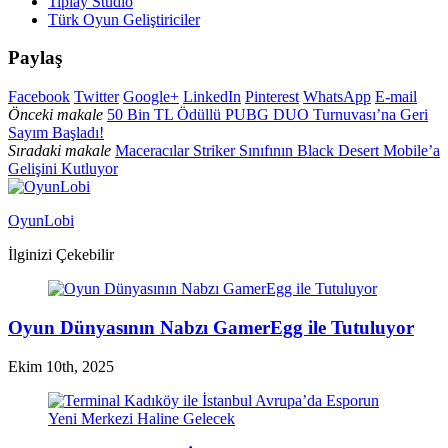
Tiplay Studio
Türk Oyun Geliştiriciler
Paylaş
Facebook
Twitter
Google+
LinkedIn
Pinterest
WhatsApp
E-mail
Önceki makale
50 Bin TL Ödüllü PUBG DUO Turnuvası’na Geri
Sayım Başladı!
Sıradaki makale
Maceracılar Striker Sınıfının Black Desert Mobile’a
Gelişini Kutluyor
OyunLobi
İlginizi Çekebilir
Oyun Dünyasının Nabzı GamerEgg ile Tutuluyor
Ekim 10th, 2025