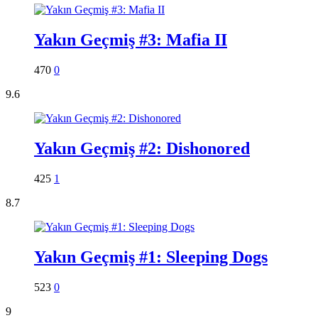
Yakın Geçmiş #3: Mafia II
470
0
9.6
Yakın Geçmiş #2: Dishonored
425
1
8.7
Yakın Geçmiş #1: Sleeping Dogs
523
0
9