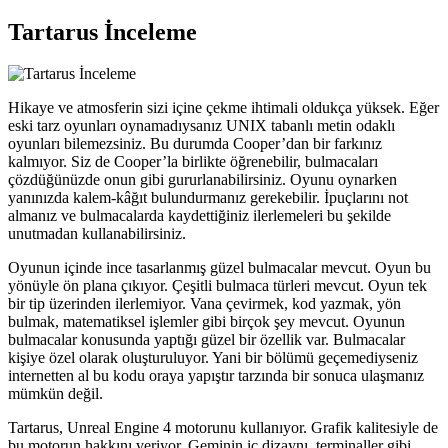
Tartarus İnceleme
Hikaye ve atmosferin sizi içine çekme ihtimali oldukça yüksek. Eğer
eski tarz oyunları oynamadıysanız UNIX tabanlı metin odaklı
oyunları bilemezsiniz. Bu durumda Cooper’dan bir farkınız
kalmıyor. Siz de Cooper’la birlikte öğrenebilir, bulmacaları
çözdüğünüzde onun gibi gururlanabilirsiniz. Oyunu oynarken
yanınızda kalem-kâğıt bulundurmanız gerekebilir. İpuçlarını not
almanız ve bulmacalarda kaydettiğiniz ilerlemeleri bu şekilde
unutmadan kullanabilirsiniz.
Oyunun içinde ince tasarlanmış güzel bulmacalar mevcut. Oyun bu
yönüyle ön plana çıkıyor. Çeşitli bulmaca türleri mevcut. Oyun tek
bir tip üzerinden ilerlemiyor. Vana çevirmek, kod yazmak, yön
bulmak, matematiksel işlemler gibi birçok şey mevcut. Oyunun
bulmacalar konusunda yaptığı güzel bir özellik var. Bulmacalar
kişiye özel olarak oluşturuluyor. Yani bir bölümü geçemediyseniz
internetten al bu kodu oraya yapıştır tarzında bir sonuca ulaşmanız
mümkün değil.
Tartarus, Unreal Engine 4 motorunu kullanıyor. Grafik kalitesiyle de
bu motorun hakkını veriyor. Geminin iç dizaynı, terminaller gibi