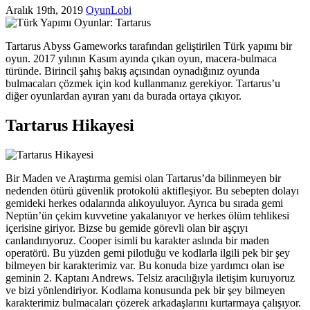
Aralık 19th, 2019
OyunLobi
Tartarus Abyss Gameworks tarafından geliştirilen Türk yapımı bir
oyun. 2017 yılının Kasım ayında çıkan oyun, macera-bulmaca
türünde. Birincil şahış bakış açısından oynadığınız oyunda
bulmacaları çözmek için kod kullanmanız gerekiyor. Tartarus’u
diğer oyunlardan ayıran yanı da burada ortaya çıkıyor.
Tartarus Hikayesi
Bir Maden ve Araştırma gemisi olan Tartarus’da bilinmeyen bir
nedenden ötürü güvenlik protokolü aktifleşiyor. Bu sebepten dolayı
gemideki herkes odalarında alıkoyuluyor. Ayrıca bu sırada gemi
Neptün’ün çekim kuvvetine yakalanıyor ve herkes ölüm tehlikesi
içerisine giriyor. Bizse bu gemide görevli olan bir aşçıyı
canlandırıyoruz. Cooper isimli bu karakter aslında bir maden
operatörü. Bu yüzden gemi pilotluğu ve kodlarla ilgili pek bir şey
bilmeyen bir karakterimiz var. Bu konuda bize yardımcı olan ise
geminin 2. Kaptanı Andrews. Telsiz aracılığıyla iletişim kuruyoruz
ve bizi yönlendiriyor. Kodlama konusunda pek bir şey bilmeyen
karakterimiz bulmacaları çözerek arkadaşlarını kurtarmaya çalışıyor.