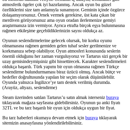
atmosferik ögeler çok iyi hazırlanmış. Ancak oyun bu güzel
özelliklerini size tam anlamıyla sunamıyor. Geminin içinde özgürce
dolaşamıyorsunuz. Örnek vermek gerekirse, üst kata çıkan bir
merdiven görüyorsunuz ama oyun oradan ilerlemenize gemiyi
araştırmanıza izin vermiyor. Ayrıca etrafta birçok eşya bulunmasına
rağmen etkileşime geçebildiklerinizin sayısı oldukça az.
Oyunun seslendirmelerine gelecek olursak, bir korku oyunu
olmamasına rağmen gemiden gelen tuhaf sesler gerilmenize ve
korkmanıza sebep olabiliyor. Oyun atmosferi konusunda seslerin
önemli olduğunu her zaman vurguluyoruz ve Tartarus sizi gerçek bir
uzay gemisindeymişsiniz gibi hissettirecek. Karakter seslendirmeleri
oldukça başarılı. Türk yapımı bir oyun olmasına rağmen Türkçe
seslendirme bulundurmaması biraz üzücü olmuş. Ancak bütçe ve
hedefler doğrultusunda yapılan bir seçim olarak düşünülebilir.
Oyunda yalnızca İngilizce’ye tam destek verilmiş durumda.
(Arayüz, altyazı, seslendirme)
Steam üzerinden satılan Tartarus’u satın almak isterseniz
buraya
tıklayarak mağaza sayfasına gidebilirsiniz. Oyunun şu anki fiyatı
32TL ve bu tarz başarılı bir oyun için oldukça uygun bir fiyat.
Bu tarz haberleri okumaya devam etmek için
buraya
tıklayarak
sitemizin anasayfasına yönlendirilebilirsiniz.