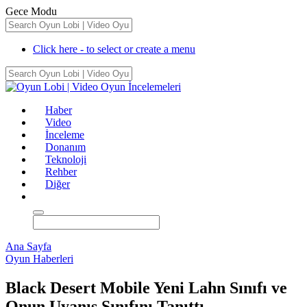
Gece Modu
Click here - to select or create a menu
Haber
Video
İnceleme
Donanım
Teknoloji
Rehber
Diğer
Ana Sayfa
Oyun Haberleri
Black Desert Mobile Yeni Lahn Sınıfı ve
Onun Uyanış Sınıfını Tanıttı