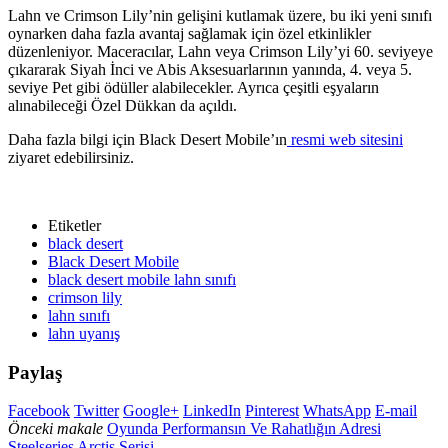
Lahn ve Crimson Lily’nin gelişini kutlamak üzere, bu iki yeni sınıfı
oynarken daha fazla avantaj sağlamak için özel etkinlikler
düzenleniyor. Maceracılar, Lahn veya Crimson Lily’yi 60. seviyeye
çıkararak Siyah İnci ve Abis Aksesuarlarının yanında, 4. veya 5.
seviye Pet gibi ödüller alabilecekler. Ayrıca çeşitli eşyaların
alınabileceği Özel Dükkan da açıldı.
Daha fazla bilgi için Black Desert Mobile’ın
resmi web sitesini
ziyaret edebilirsiniz.
Etiketler
black desert
Black Desert Mobile
black desert mobile lahn sınıfı
crimson lily
lahn sınıfı
lahn uyanış
Paylaş
Facebook
Twitter
Google+
LinkedIn
Pinterest
WhatsApp
E-mail
Önceki makale
Oyunda Performansın Ve Rahatlığın Adresi
Steelseries Arctis Serisi