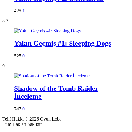
425
1
8.7
Yakın Geçmiş #1: Sleeping Dogs
525
0
9
Shadow of the Tomb Raider
İnceleme
747
0
Telif Hakkı © 2026 Oyun Lobi
Tüm Hakları Saklıdır.