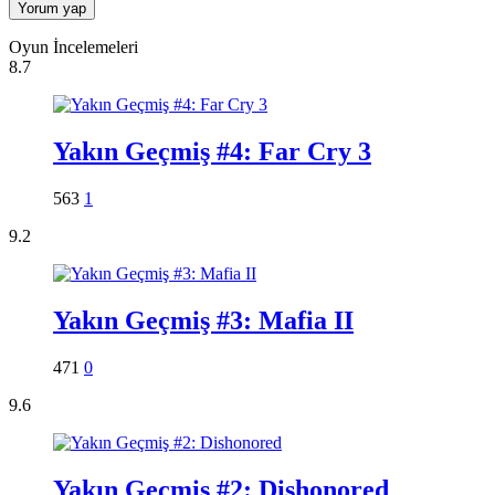
Oyun İncelemeleri
8.7
Yakın Geçmiş #4: Far Cry 3
563
1
9.2
Yakın Geçmiş #3: Mafia II
471
0
9.6
Yakın Geçmiş #2: Dishonored