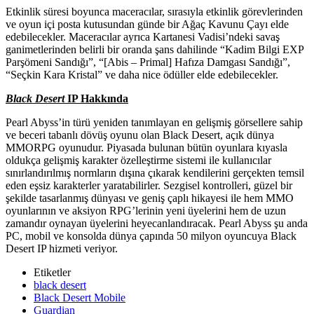
Etkinlik süresi boyunca maceracılar, sırasıyla etkinlik görevlerinden
ve oyun içi posta kutusundan günde bir Ağaç Kavunu Çayı elde
edebilecekler. Maceracılar ayrıca Kartanesi Vadisi’ndeki savaş
ganimetlerinden belirli bir oranda şans dahilinde “Kadim Bilgi EXP
Parşömeni Sandığı”, “[Abis – Primal] Hafıza Damgası Sandığı”,
“Seçkin Kara Kristal” ve daha nice ödüller elde edebilecekler.
Black Desert
IP Hakkında
Pearl Abyss’in türü yeniden tanımlayan en gelişmiş görsellere sahip
ve beceri tabanlı dövüş oyunu olan Black Desert, açık dünya
MMORPG oyunudur. Piyasada bulunan bütün oyunlara kıyasla
oldukça gelişmiş karakter özelleştirme sistemi ile kullanıcılar
sınırlandırılmış normların dışına çıkarak kendilerini gerçekten temsil
eden eşsiz karakterler yaratabilirler. Sezgisel kontrolleri, güzel bir
şekilde tasarlanmış dünyası ve geniş çaplı hikayesi ile hem MMO
oyunlarının ve aksiyon RPG’lerinin yeni üyelerini hem de uzun
zamandır oynayan üyelerini heyecanlandıracak. Pearl Abyss şu anda
PC, mobil ve konsolda dünya çapında 50 milyon oyuncuya Black
Desert IP hizmeti veriyor.
Etiketler
black desert
Black Desert Mobile
Guardian