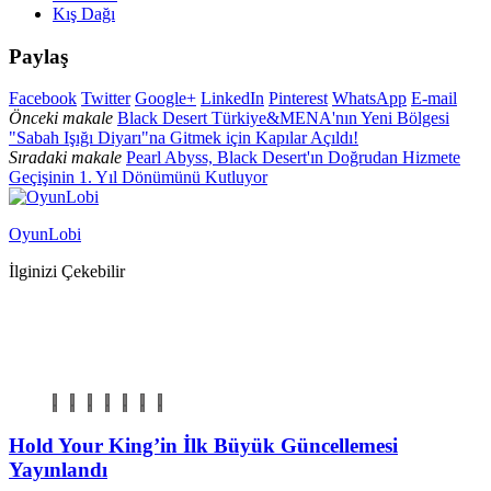
Kış Dağı
Paylaş
Facebook
Twitter
Google+
LinkedIn
Pinterest
WhatsApp
E-mail
Önceki makale
Black Desert Türkiye&MENA'nın Yeni Bölgesi
"Sabah Işığı Diyarı"na Gitmek için Kapılar Açıldı!
Sıradaki makale
Pearl Abyss, Black Desert'ın Doğrudan Hizmete
Geçişinin 1. Yıl Dönümünü Kutluyor
OyunLobi
İlginizi Çekebilir
Hold Your King’in İlk Büyük Güncellemesi
Yayınlandı