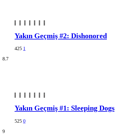
Yakın Geçmiş #2: Dishonored
425
1
8.7
Yakın Geçmiş #1: Sleeping Dogs
525
0
9