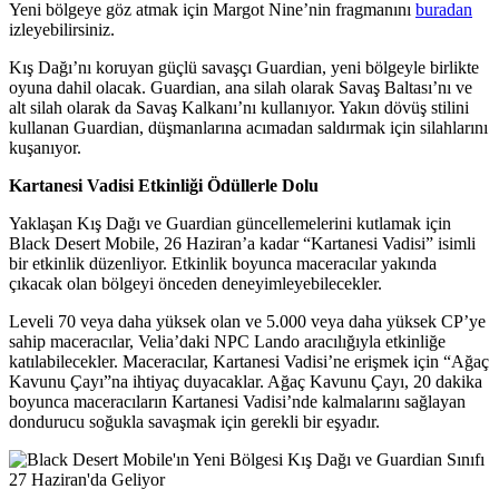
Yeni bölgeye göz atmak için Margot Nine’nin fragmanını
buradan
izleyebilirsiniz.
Kış Dağı’nı koruyan güçlü savaşçı Guardian, yeni bölgeyle birlikte
oyuna dahil olacak. Guardian, ana silah olarak Savaş Baltası’nı ve
alt silah olarak da Savaş Kalkanı’nı kullanıyor. Yakın dövüş stilini
kullanan Guardian, düşmanlarına acımadan saldırmak için silahlarını
kuşanıyor.
Kartanesi Vadisi Etkinliği Ödüllerle Dolu
Yaklaşan Kış Dağı ve Guardian güncellemelerini kutlamak için
Black Desert Mobile, 26 Haziran’a kadar “Kartanesi Vadisi” isimli
bir etkinlik düzenliyor. Etkinlik boyunca maceracılar yakında
çıkacak olan bölgeyi önceden deneyimleyebilecekler.
Leveli 70 veya daha yüksek olan ve 5.000 veya daha yüksek CP’ye
sahip maceracılar, Velia’daki NPC Lando aracılığıyla etkinliğe
katılabilecekler. Maceracılar, Kartanesi Vadisi’ne erişmek için “Ağaç
Kavunu Çayı”na ihtiyaç duyacaklar. Ağaç Kavunu Çayı, 20 dakika
boyunca maceracıların Kartanesi Vadisi’nde kalmalarını sağlayan
dondurucu soğukla savaşmak için gerekli bir eşyadır.