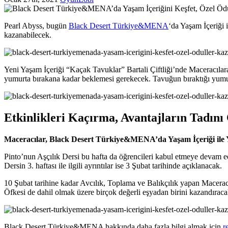
Pearl Abyss, bugün
Black Desert Türkiye&MENA
‘da Yaşam İçeriği i
kazanabilecek.
Yeni Yaşam İçeriği “Kaçak Tavuklar” Bartali Çiftliği’nde Maceracıla
yumurta bırakana kadar beklemesi gerekecek. Tavuğun bıraktığı yumurt
Etkinlikleri Kaçırma, Avantajların Tadını
Maceracılar, Black Desert Türkiye&MENA’da Yaşam İçeriği ile Yaş
Pinto’nun Aşçılık Dersi bu hafta da öğrencileri kabul etmeye devam ede
Dersin 3. haftası ile ilgili ayrıntılar ise 3 Şubat tarihinde açıklanacak.
10 Şubat tarihine kadar Avcılık, Toplama ve Balıkçılık yapan Macerac
Öfkesi de dahil olmak üzere birçok değerli eşyadan birini kazandırac
Black Desert Türkiye&MENA hakkında daha fazla bilgi almak için
r