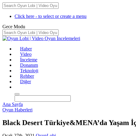
Click here - to select or create a menu
Gece Modu
Haber
Video
İnceleme
Donanım
Teknoloji
Rehber
Diğer
Ana Sayfa
Oyun Haberleri
Black Desert Türkiye&MENA’da Yaşam İçe
Ocak 27th, 2021
OyunLobi