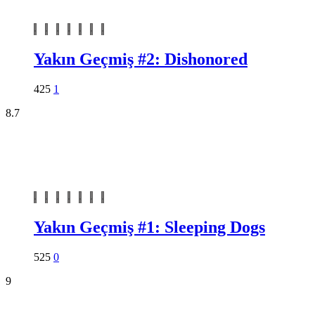
Yakın Geçmiş #2: Dishonored
425
1
8.7
Yakın Geçmiş #1: Sleeping Dogs
525
0
9