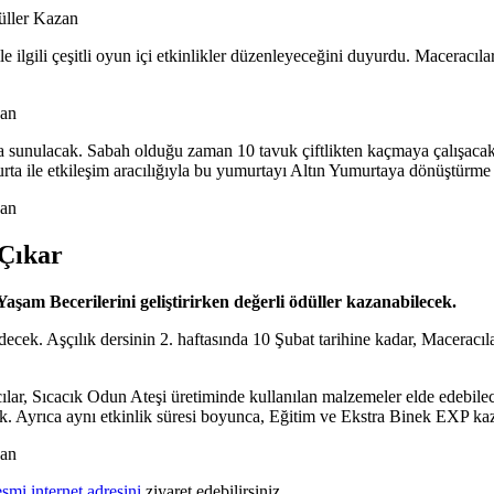
le ilgili çeşitli oyun içi etkinlikler düzenleyeceğini duyurdu. Maceracılar
ra sunulacak. Sabah olduğu zaman 10 tavuk çiftlikten kaçmaya çalışaca
a ile etkileşim aracılığıyla bu yumurtayı Altın Yumurtaya dönüştürme 
 Çıkar
am Becerilerini geliştirirken değerli ödüller kazanabilecek.
cek. Aşçılık dersinin 2. haftasında 10 Şubat tarihine kadar, Maceracıla
ılar, Sıcacık Odun Ateşi üretiminde kullanılan malzemeler elde edebile
ak. Ayrıca aynı etkinlik süresi boyunca, Eğitim ve Ekstra Binek EXP k
esmi internet adresini
ziyaret edebilirsiniz.