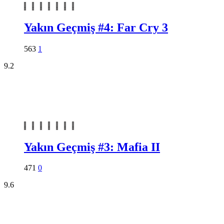
Yakın Geçmiş #4: Far Cry 3
563
1
9.2
Yakın Geçmiş #3: Mafia II
471
0
9.6