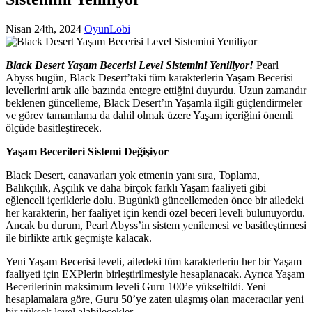
Nisan 24th, 2024
OyunLobi
Black Desert Yaşam Becerisi Level Sistemini Yeniliyor!
Pearl
Abyss bugün, Black Desert’taki tüm karakterlerin Yaşam Becerisi
levellerini artık aile bazında entegre ettiğini duyurdu. Uzun zamandır
beklenen güncelleme, Black Desert’ın Yaşamla ilgili güçlendirmeler
ve görev tamamlama da dahil olmak üzere Yaşam içeriğini önemli
ölçüde basitleştirecek.
Yaşam Becerileri Sistemi Değişiyor
Black Desert, canavarları yok etmenin yanı sıra, Toplama,
Balıkçılık, Aşçılık ve daha birçok farklı Yaşam faaliyeti gibi
eğlenceli içeriklerle dolu. Bugünkü güncellemeden önce bir ailedeki
her karakterin, her faaliyet için kendi özel beceri leveli bulunuyordu.
Ancak bu durum, Pearl Abyss’in sistem yenilemesi ve basitleştirmesi
ile birlikte artık geçmişte kalacak.
Yeni Yaşam Becerisi leveli, ailedeki tüm karakterlerin her bir Yaşam
faaliyeti için EXPlerin birleştirilmesiyle hesaplanacak. Ayrıca Yaşam
Becerilerinin maksimum leveli Guru 100’e yükseltildi. Yeni
hesaplamalara göre, Guru 50’ye zaten ulaşmış olan maceracılar yeni
bir yüksek level alabilecekler.