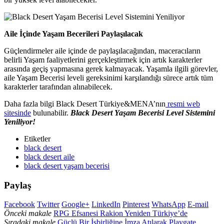
Aile İçinde Yaşam Becerileri Paylaşılacak
Güçlendirmeler aile içinde de paylaşılacağından, maceracıların
belirli Yaşam faaliyetlerini gerçekleştirmek için artık karakterler
arasında geçiş yapmasına gerek kalmayacak. Yaşamla ilgili görevler,
aile Yaşam Becerisi leveli gereksinimi karşılandığı sürece artık tüm
karakterler tarafından alınabilecek.
Daha fazla bilgi Black Desert Türkiye&MENA’nın
resmi web
sitesinde
bulunabilir.
Black Desert Yaşam Becerisi Level Sistemini
Yeniliyor!
Etiketler
black desert
black desert aile
black desert yaşam becerisi
Paylaş
Facebook
Twitter
Google+
LinkedIn
Pinterest
WhatsApp
E-mail
Önceki makale
RPG Efsanesi Rakion Yeniden Türkiye’de
Sıradaki makale
Güçlü Bir İşbirliğine İmza Atılarak Playgate