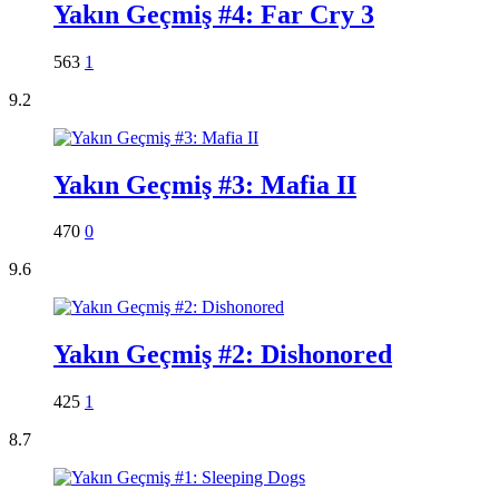
Yakın Geçmiş #4: Far Cry 3
563
1
9.2
Yakın Geçmiş #3: Mafia II
470
0
9.6
Yakın Geçmiş #2: Dishonored
425
1
8.7