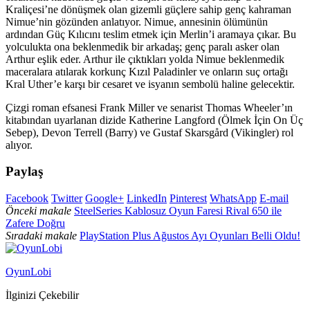
Kraliçesi’ne dönüşmek olan gizemli güçlere sahip genç kahraman
Nimue’nin gözünden anlatıyor. Nimue, annesinin ölümünün
ardından Güç Kılıcını teslim etmek için Merlin’i aramaya çıkar. Bu
yolculukta ona beklenmedik bir arkadaş; genç paralı asker olan
Arthur eşlik eder. Arthur ile çıktıkları yolda Nimue beklenmedik
maceralara atılarak korkunç Kızıl Paladinler ve onların suç ortağı
Kral Uther’e karşı bir cesaret ve isyanın sembolü haline gelecektir.
Çizgi roman efsanesi Frank Miller ve senarist Thomas Wheeler’ın
kitabından uyarlanan dizide Katherine Langford (Ölmek İçin On Üç
Sebep), Devon Terrell (Barry) ve Gustaf Skarsgård (Vikingler) rol
alıyor.
Paylaş
Facebook
Twitter
Google+
LinkedIn
Pinterest
WhatsApp
E-mail
Önceki makale
SteelSeries Kablosuz Oyun Faresi Rival 650 ile
Zafere Doğru
Sıradaki makale
PlayStation Plus Ağustos Ayı Oyunları Belli Oldu!
OyunLobi
İlginizi Çekebilir