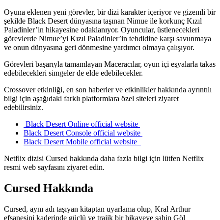
Oyuna eklenen yeni görevler, bir dizi karakter içeriyor ve gizemli bir
şekilde Black Desert dünyasına taşınan Nimue ile korkunç Kızıl
Paladinler’in hikayesine odaklanıyor. Oyuncular, üstlenecekleri
görevlerde Nimue’yi Kızıl Paladinler’in tehdidine karşı savunmaya
ve onun dünyasına geri dönmesine yardımcı olmaya çalışıyor.
Görevleri başarıyla tamamlayan Maceracılar, oyun içi eşyalarla takas
edebilecekleri simgeler de elde edebilecekler.
Crossover etkinliği, en son haberler ve etkinlikler hakkında ayrıntılı
bilgi için aşağıdaki farklı platformlara özel siteleri ziyaret
edebilirsiniz.
Black Desert Online
official website
Black Desert Console official website
Black Desert Mobile
official website
Netflix dizisi Cursed hakkında daha fazla bilgi için lütfen Netflix
resmi web sayfasını ziyaret edin.
Cursed Hakkında
Cursed, aynı adı taşıyan kitaptan uyarlama olup, Kral Arthur
efsanesini kaderinde güçlü ve trajik bir hikayeye sahip Göl