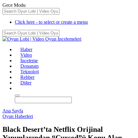
Gece Modu
Click here - to select or create a menu
Haber
Video
İnceleme
Donanım
Teknoloji
Rehber
Diğer
Ana Sayfa
Oyun Haberleri
Black Desert’ta Netflix Orijinal
Yapımlarından “Cursed”ü Konu Alan