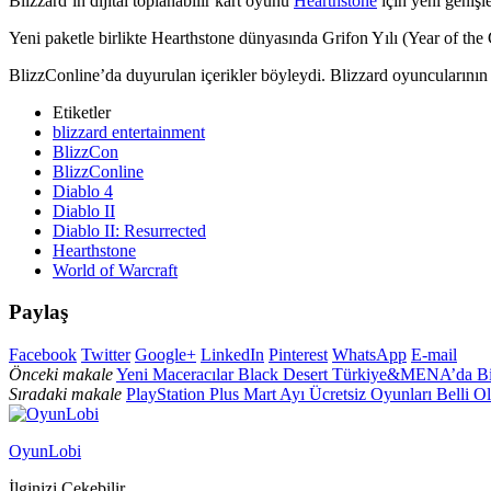
Blizzard’ın dijital toplanabilir kart oyunu
Hearthstone
için yeni genişl
Yeni paketle birlikte Hearthstone dünyasında Grifon Yılı (Year of the
BlizzConline’da duyurulan içerikler böyleydi. Blizzard oyuncularını
Etiketler
blizzard entertainment
BlizzCon
BlizzConline
Diablo 4
Diablo II
Diablo II: Resurrected
Hearthstone
World of Warcraft
Paylaş
Facebook
Twitter
Google+
LinkedIn
Pinterest
WhatsApp
E-mail
Önceki makale
Yeni Maceracılar Black Desert Türkiye&MENA’da Bir
Sıradaki makale
PlayStation Plus Mart Ayı Ücretsiz Oyunları Belli O
OyunLobi
İlginizi Çekebilir