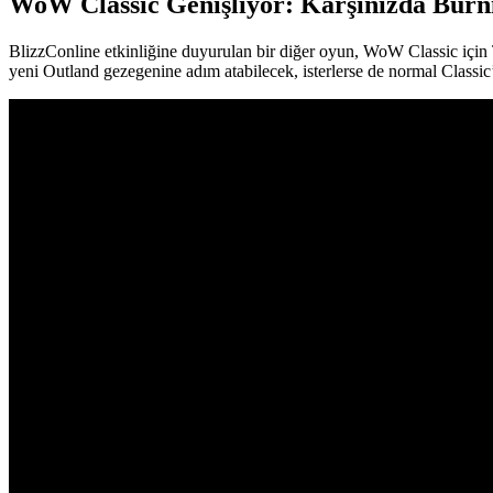
WoW Classic Genişliyor: Karşınızda Burn
BlizzConline etkinliğine duyurulan bir diğer oyun, WoW Classic için 
yeni Outland gezegenine adım atabilecek, isterlerse de normal Classi