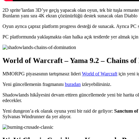
2D sprite’lardan 3D’ye geçiş yapacak olan oyun, tek bir tuşla remaste
Bunların yanı sıra 4K ekran çözünürlüğü destek sunacak olan Diablo II
Oyun ayrıca çapraz platform progress desteği de sunacak. Ayrıca PC
PC platformunda yaklaşmakta olan halka açık testlerde yer almak içi
World of Warcraft – Yama 9.2 – Chains o
MMORPG piyasasının tartışmasız lideri
World of Warcraft
için yeni 
Yeni güncellemenin fragmanını
buradan
izleyebilirsiniz.
Shadowlands hikâyesini devam ettiren güncellemede yeni bir harita o
edecekler.
Yeni dungeon’a ek olarak oyuna yeni bir raid de geliyor:
Sanctum of
Sylvanas Windrunner da yer alıyor.