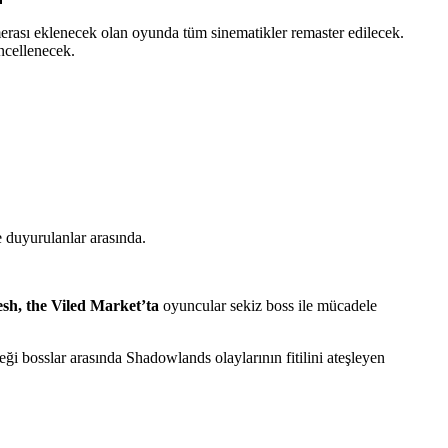
merası eklenecek olan oyunda tüm sinematikler remaster edilecek.
ncellenecek.
 duyurulanlar arasında.
sh, the Viled Market’ta
oyuncular sekiz boss ile mücadele
i bosslar arasında Shadowlands olaylarının fitilini ateşleyen