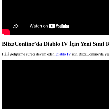
BlizzConline’da Diablo IV İçin Yeni Sınıf
Hâlâ geliştirme süreci devam eden
Diablo IV
için BlizzConline’da yep