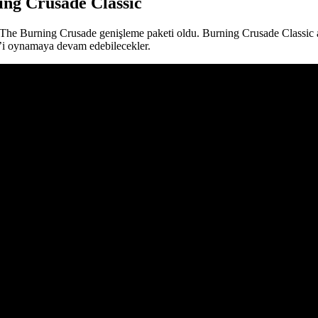
ing Crusade Classic
The Burning Crusade genişleme paketi oldu. Burning Crusade Classic adı 
c’i oynamaya devam edebilecekler.