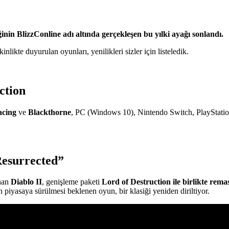
ğinin BlizzConline adı altında gerçekleşen bu yılki ayağı sonlandı.
likte duyurulan oyunları, yenilikleri sizler için listeledik.
ction
acing
ve
Blackthorne
, PC (Windows 10), Nintendo Switch, PlayStatio
Resurrected”
unan
Diablo II
, genişleme paketi
Lord of Destruction ile birlikte rema
 piyasaya sürülmesi beklenen oyun, bir klasiği yeniden diriltiyor.