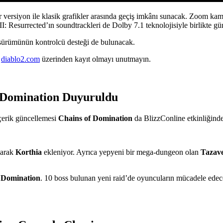
r versiyon ile klasik grafikler arasında geçiş imkânı sunacak. Zoom ka
: Resurrected’ın soundtrackleri de Dolby 7.1 teknolojisiyle birlikte gü
 sürümünün kontrolcü desteği de bulunacak.
n
diablo2.com
üzerinden kayıt olmayı unutmayın.
f Domination Duyuruldu
içerik güncellemesi
Chains of Domination
da BlizzConline etkinliğinde
larak
Korthia
ekleniyor. Ayrıca yepyeni bir mega-dungeon olan
Tazave
 Domination
. 10 boss bulunan yeni raid’de oyuncuların mücadele edeceğ