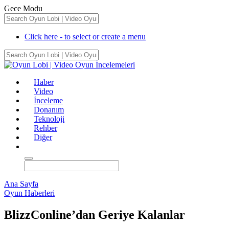
Gece Modu
Click here - to select or create a menu
Haber
Video
İnceleme
Donanım
Teknoloji
Rehber
Diğer
Ana Sayfa
Oyun Haberleri
BlizzConline’dan Geriye Kalanlar