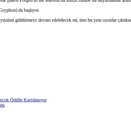
eme paketi Forged in the Barrens da BlizzConline’da duyurulanlar arası
 Gryphon) da başlıyor.
n yüzünü güldürmeye devam edebilecek mi, tüm bu yeni oyunlar çıktıkta
çok Ödülle Karşılanıyor
ldu