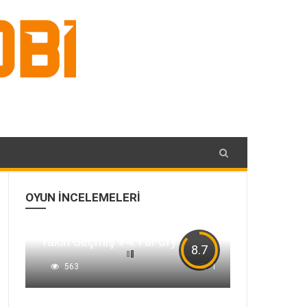
OYUN İNCELEMELERI
Yakın Geçmiş #4: Far Cry 3
8.7
563
1