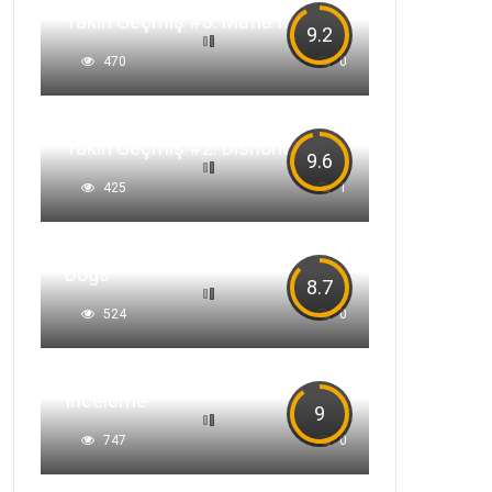
Yakın Geçmiş #3: Mafia II
9.2
470
0
Yakın Geçmiş #2: Dishonored
9.6
425
1
Yakın Geçmiş #1: Sleeping
Dogs
8.7
524
0
Shadow of the Tomb Raider
İnceleme
9
747
0