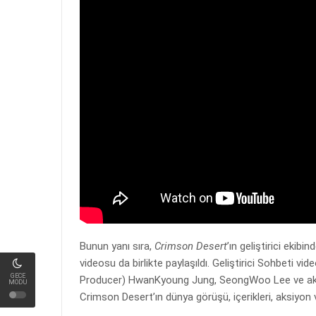
Bunun yanı sıra,
Crimson Desert
’ın geliştirici ekib
videosu da birlikte paylaşıldı. Geliştirici Sohbeti v
GECE
Producer) HwanKyoung Jung, SeongWoo Lee ve aks
MODU
Crimson Desert’ın dünya görüşü, içerikleri, aksiyon ve