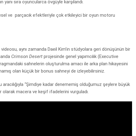
 yanı sıra oyuncularca övgüyle karşılandı.
el ve parçacık efektleriyle çok etkileyici bir oyun motoru
ideosu, aynı zamanda Daeil Kim’in stüdyolara geri dönüşünün bir
amanda
Crimson Desert
projesinde genel yapımcılık (Executive
fragmandaki sahnelerin oluşturulma amacı ile arka plan hikayesini
amış olan küçük bir bonus sahneyi de izleyebilirsiniz.
u aracılığıyla “Şimdiye kadar denememiş olduğumuz şeylere büyük
 olarak macera ve keşif ifadelerini vurguladı.