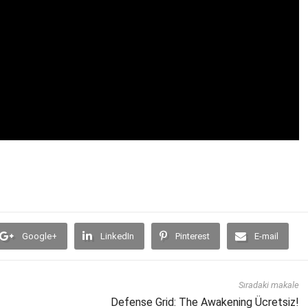
Google+
LinkedIn
Pinterest
E-mail
Sıradaki makale
Defense Grid: The Awakening Ücretsiz!