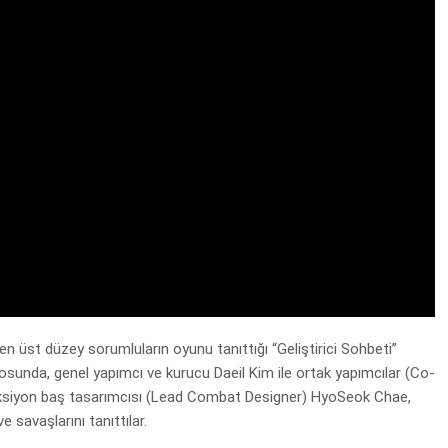
inden üst düzey sorumluların oyunu tanıttığı “Geliştirici Sohbeti”
ideosunda, genel yapımcı ve kurucu Daeil Kim ile ortak yapımcılar (Co-
iyon baş tasarımcısı (Lead Combat Designer) HyoSeok Chae,
 savaşlarını tanıttılar.