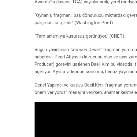
Awards’ta (kısaca TGA) yayınlanarak, yerel medyanın
“Oynanış fragmanı, baş döndürücü miktardaki çevres
çalışması sergiledi.” (Washington Post)
“Tam anlamıyla kusursuz görünüyor.” (CNET)
Bugün yayınlanan
Crimson Desert
fragman yorumu v
habercisi. Pearl Abyss’in kurucusu olan ve aynı z
Producer) görevini üstlenen Daeil Kim bu videoda, 
açıklıyor. Ayrıca videonun sonunda, henüz yayınlanm
Genel Yapımcı ve kurucu Daeil Kim, fragman yorum
önem veriyoruz” mesajını verirken, anahtar kelimeler