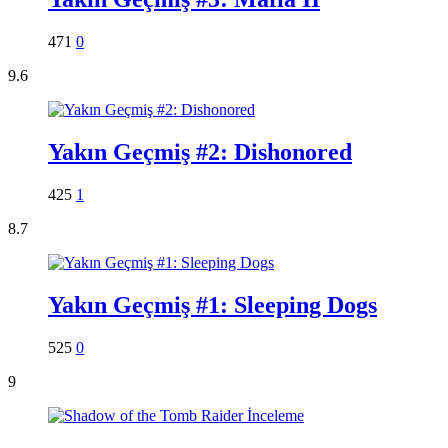
471
0
9.6
Yakın Geçmiş #2: Dishonored
425
1
8.7
Yakın Geçmiş #1: Sleeping Dogs
525
0
9