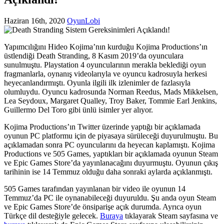
Haziran 16th, 2020
OyunLobi
Yapımcılığını Hideo Kojima’nın kurduğu Kojima Productions’ın
üstlendiği Death Stranding, 8 Kasım 2019’da oyunculara
sunulmuştu. Playstation 4 oyuncularının merakla beklediği oyun
fragmanlarla, oynanış videolarıyla ve oyuncu kadrosuyla herkesi
heyecanlandırmıştı. Oyunla ilgili ilk izlenimler de fazlasıyla
olumluydu. Oyuncu kadrosunda Norman Reedus, Mads Mikkelsen,
Lea Seydoux, Margaret Qualley, Troy Baker, Tommie Earl Jenkins,
Guillermo Del Toro gibi ünlü isimler yer alıyor.
Kojima Productions’ın Twitter üzerinde yaptığı bir açıklamada
oyunun PC platformu için de piyasaya sürüleceği duyurulmuştu. Bu
açıklamadan sonra PC oyuncularını da heyecan kaplamıştı. Kojima
Productions ve 505 Games, yaptıkları bir açıklamada oyunun Steam
ve Epic Games Store’da yayınlanacağını duyurmuştu. Oyunun çıkış
tarihinin ise 14 Temmuz olduğu daha sonraki aylarda açıklanmıştı.
505 Games tarafından yayınlanan bir video ile oyunun 14
Temmuz’da PC ile oynanabileceği duyuruldu. Şu anda oyun Steam
ve Epic Games Store’de önsiparişe açık durumda. Ayrıca oyun
Türkçe dil desteğiyle gelecek.
Buraya
tıklayarak Steam sayfasına ve