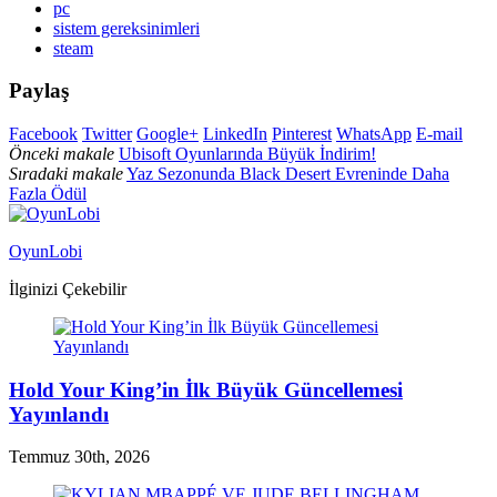
pc
sistem gereksinimleri
steam
Paylaş
Facebook
Twitter
Google+
LinkedIn
Pinterest
WhatsApp
E-mail
Önceki makale
Ubisoft Oyunlarında Büyük İndirim!
Sıradaki makale
Yaz Sezonunda Black Desert Evreninde Daha
Fazla Ödül
OyunLobi
İlginizi Çekebilir
Hold Your King’in İlk Büyük Güncellemesi
Yayınlandı
Temmuz 30th, 2026