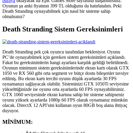
buraya
tıklayarak da Epic Games Store sayfasına ulaşabilirsiniz.
Oyunun şu anki fiyatının 399 TL olduğunu da hatırlatalım. Peki
Death Stranding oynayabilmek için nasıl bir sisteme sahip
olmalısınız?
Death Stranding Sistem Gereksinimleri
Death Stranding pek çok oyuncu tarafından bekleniyor. Oyunu
PC’de oynayabilmek için gereken sistem gereksinimleri açıklandı.
Fakat bu gereksinimlerin hangi ayarlara karşılık geldiği belirtilmedi.
Oyunun minimum sistem gereksinimlerinde ekran kartı olarak GTX
1050 ve RX 560 gibi orta segment ve bütçe dostu bileşenler tavsiye
edilmiş. Bu ekran kartı tercihi oyunu düşük ayarlarda 30 FPS
oynamanızı sağlayacak olabilir. Sisteminizi GTX 1050Ti seviyesine
yükselttiğinizde ise oyunu orta ayarlarda 60 FPS oynayabilirsiniz.
GTX 1060 seviyesinde ekran kartına sahip bir sisteme sahipseniz
oyunu yüksek ayarlarda 1080p 60 FPS olarak oynamanız mümkün
olacak. DirectX 12 API’sini kullanan oyun 80GB boş alana ihtiyaç
duyuyor.
MİNİMUM: