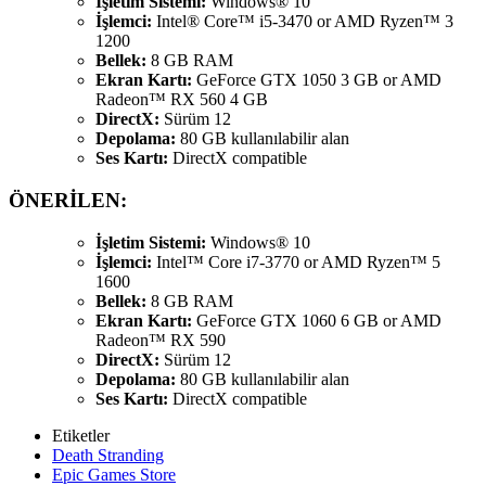
İşletim Sistemi:
Windows® 10
İşlemci:
Intel® Core™ i5-3470 or AMD Ryzen™ 3
1200
Bellek:
8 GB RAM
Ekran Kartı:
GeForce GTX 1050 3 GB or AMD
Radeon™ RX 560 4 GB
DirectX:
Sürüm 12
Depolama:
80 GB kullanılabilir alan
Ses Kartı:
DirectX compatible
ÖNERİLEN:
İşletim Sistemi:
Windows® 10
İşlemci:
Intel™ Core i7-3770 or AMD Ryzen™ 5
1600
Bellek:
8 GB RAM
Ekran Kartı:
GeForce GTX 1060 6 GB or AMD
Radeon™ RX 590
DirectX:
Sürüm 12
Depolama:
80 GB kullanılabilir alan
Ses Kartı:
DirectX compatible
Etiketler
Death Stranding
Epic Games Store