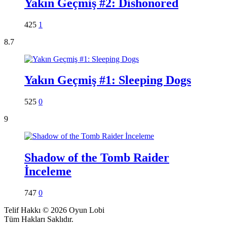
Yakın Geçmiş #2: Dishonored
425
1
8.7
Yakın Geçmiş #1: Sleeping Dogs
525
0
9
Shadow of the Tomb Raider
İnceleme
747
0
Telif Hakkı © 2026 Oyun Lobi
Tüm Hakları Saklıdır.