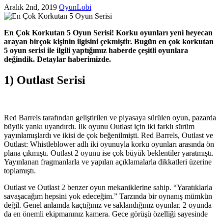
Aralık 2nd, 2019
OyunLobi
En Çok Korkutan 5 Oyun Serisi! Korku oyunları yeni heyecan
arayan birçok kişinin ilgisini çekmiştir. Bugün en çok korkutan
5 oyun serisi ile ilgili yaptığımız haberde çeşitli oyunlara
değindik. Detaylar haberimizde.
1) Outlast Serisi
Red Barrels tarafından geliştirilen ve piyasaya sürülen oyun, pazarda
büyük yankı uyandırdı. İlk oyunu Outlast için iki farklı sürüm
yayınlamışlardı ve ikisi de çok beğenilmişti. Red Barrels, Outlast ve
Outlast: Whistleblower adlı iki oyunuyla korku oyunları arasında ön
plana çıkmıştı. Outlast 2 oyunu ise çok büyük beklentiler yaratmıştı.
Yayınlanan fragmanlarla ve yapılan açıklamalarla dikkatleri üzerine
toplamıştı.
Outlast ve Outlast 2 benzer oyun mekaniklerine sahip. “Yaratıklarla
savaşacağım hepsini yok edeceğim.” Tarzında bir oynanış mümkün
değil. Genel anlamda kaçtığınız ve saklandığınız oyunlar. 2 oyunda
da en önemli ekipmanınız kamera. Gece görüşü özelliği sayesinde