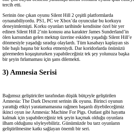
tercih etti.
Serinin öne çıkan oyunu Silent Hill 2 çeşitli platformlarda
oynanabiliyordu. PS1, PC ve Xbox’da oyuncular bu korkuyu
deneyimlemişti. Korku oyunları tarihinde kendisine özel bir yer
edinen Silent Hill 2’nin konusu ana karakter James Sunderland’in
ölen karısından gelen mektup üzerine eskiden yaşadığı Silent Hill’e
dönmesiyle yaşadığı sıradışı olaylardı. Tüm kasabayı kaplayan sis
bile başlı başına bir korku etmeniydi. Dar koridorlarda önünüzü
göremeden koşuştururken yapabileceğiniz tek şey yolunuza başka
bir şeyin fırlamaması için şans dilemekti.
3) Amnesia Serisi
Bağımsız geliştiriciler tarafından düşük bütçeyle geliştirilen
Amnesia: The Dark Descent serinin ilk oyunu. Birinci oyunun
yarattığı etkiyi yaratamamasına rağmen başarılı diyebileceğimiz
ikinci oyun ise Amnesia: Machine For Pigs. Outlast gibi hayatta
kalmak için yapabileceğiniz tek şeyin kaçmak olduğu oyunlara
ilham olduğunu söyleyebiliriz. Günümüzde bu tarz oyunların
geliştirilmesine katkı sağlayan önemli bir seri.