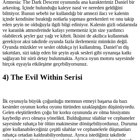
Amnesia: The Dark Descent oyununda ana karakterimiz Daniel bir
arkeolog. İçinde bulunduğu kaleye nasıl ve nereden geldiğini
bilmiyor. Bunun sebebi ise kullandığı bir amnezi ilacı ve kalenin
içinde kendisine bıraktığı notlarla yapması gerekenleri ve onu takip
eden şeyin ne olduğuyla ilgili bilgi ediniyor. Kalenin gizli odalarında
ve karanlık atmosferinde kafayı yememeniz için size yardımcı
olabilecek şeyler gaz yağı ve kibrit. İkisini de akıllıca kullanmak
gerekiyor aksi takdirde oyunda fazla ilerlemeniz mümkün değil.
Oyunda müzikler ve sesler oldukça iyi kullanılmış. Daniel’ın diş
takırtıları, sizi takip eden bir şeyin ayak sesleri gibi oynanışa katkı
sağlayan bir sürü detay bulunmakta. Ayrıca oyun motoru sayesinde
birçok eşyayla etkileşime geçebiliyorsunuz.
4) The Evil Within Serisi
İlk oyunuyla büyük çoğunluğu memnun etmeyi başarsa da bazı
kesimler oyunun korku oyunu türünden uzaklaştığını düşünüyordu.
Gelen eleştirilerden çoğu bir korku oyununda av olma hissiyatını
kaybedip avcı olmaya yönelikti. Bulduğunuz silahlar ve cephaneler
sayesinde rahatça bir ölüm makinesine dönüşebiliyordunuz. Duruma
göre kullanabileceğiniz çeşitli silahlar ve cephanelerle düşmanları
rahatça ortadan kaldırabiliyordunuz. Ayrıca istediğiniz takdirde