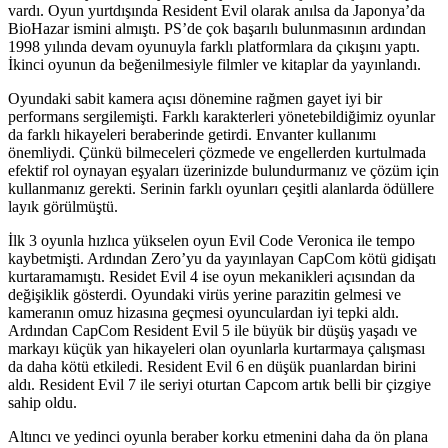
vardı. Oyun yurtdışında Resident Evil olarak anılsa da Japonya’da
BioHazar ismini almıştı. PS’de çok başarılı bulunmasının ardından
1998 yılında devam oyunuyla farklı platformlara da çıkışını yaptı.
İkinci oyunun da beğenilmesiyle filmler ve kitaplar da yayınlandı.
Oyundaki sabit kamera açısı dönemine rağmen gayet iyi bir
performans sergilemişti. Farklı karakterleri yönetebildiğimiz oyunlar
da farklı hikayeleri beraberinde getirdi. Envanter kullanımı
önemliydi. Çünkü bilmeceleri çözmede ve engellerden kurtulmada
efektif rol oynayan eşyaları üzerinizde bulundurmanız ve çözüm için
kullanmanız gerekti. Serinin farklı oyunları çeşitli alanlarda ödüllere
layık görülmüştü.
İlk 3 oyunla hızlıca yükselen oyun Evil Code Veronica ile tempo
kaybetmişti. Ardından Zero’yu da yayınlayan CapCom kötü gidişatı
kurtaramamıştı. Residet Evil 4 ise oyun mekanikleri açısından da
değişiklik gösterdi. Oyundaki virüs yerine parazitin gelmesi ve
kameranın omuz hizasına geçmesi oyunculardan iyi tepki aldı.
Ardından CapCom Resident Evil 5 ile büyük bir düşüş yaşadı ve
markayı küçük yan hikayeleri olan oyunlarla kurtarmaya çalışması
da daha kötü etkiledi. Resident Evil 6 en düşük puanlardan birini
aldı. Resident Evil 7 ile seriyi oturtan Capcom artık belli bir çizgiye
sahip oldu.
Altıncı ve yedinci oyunla beraber korku etmenini daha da ön plana