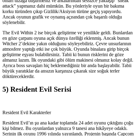
onları tuzağa düşürmeniz ve arkalarından sessizce yaklaşıp “sneak
attack” yapmanız dahi mümkün. Bu yönleriyle oyun bir bakıma
korku türünden çıkıp Gizlilik/Aksiyon türüne geçiş yapıyordu.
Ancak oyunun grafik ve oynanış açısından çok başarılı olduğu
söylenebilir.
The Evil Within 2 ise birçok geliştirme ve yenilikle geldi. Bunlardan
en göze çarpanı oyuna açık dünya özelliği eklenmiş. Ancak bunun
Witcher 2’dekine yakın olduğunu söyleyebiliriz. Çevre unsurlarının
atmosfere yaptığı etki ise çok büyük. Oyunda binalara girip birçok
geliştirme eşyası bulabilirsiniz. Tabii ki bunun risklerini de göze
almanız lazım. İlk oyundaki gibi ölüm makinesi olmanız kolay değil.
Ayrıca boss savaşları hiç beklemediğiniz bir anda başlayabilir. Tabii
büyük yaratıklar da ansızın karşınıza çıkarak size soğuk terler
döktüreceklerdir.
5) Resident Evil Serisi
Resident Evil Karakterler
Resident Evil’ın şu ana kadar toplamda 24 adet oyunu çıktığını çoğu
kişi bilmez. Bu oyunlardan yalnızca 9 tanesi ana hikâyeye odaklı.
Serinin ilk oyunu 1996 yılında yayınlandı. Projenin başında Capcom