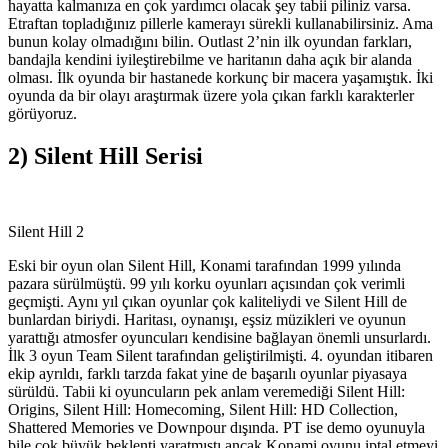
hayatta kalmanıza en çok yardımcı olacak şey tabii piliniz varsa.
Etraftan topladığınız pillerle kamerayı sürekli kullanabilirsiniz. Ama
bunun kolay olmadığını bilin. Outlast 2’nin ilk oyundan farkları,
bandajla kendini iyileştirebilme ve haritanın daha açık bir alanda
olması. İlk oyunda bir hastanede korkunç bir macera yaşamıştık. İki
oyunda da bir olayı araştırmak üzere yola çıkan farklı karakterler
görüyoruz.
2) Silent Hill Serisi
Silent Hill 2
Eski bir oyun olan Silent Hill, Konami tarafından 1999 yılında
pazara sürülmüştü. 99 yılı korku oyunları açısından çok verimli
geçmişti. Aynı yıl çıkan oyunlar çok kaliteliydi ve Silent Hill de
bunlardan biriydi. Haritası, oynanışı, eşsiz müzikleri ve oyunun
yarattığı atmosfer oyuncuları kendisine bağlayan önemli unsurlardı.
İlk 3 oyun Team Silent tarafından geliştirilmişti. 4. oyundan itibaren
ekip ayrıldı, farklı tarzda fakat yine de başarılı oyunlar piyasaya
sürüldü. Tabii ki oyuncuların pek anlam veremediği Silent Hill:
Origins, Silent Hill: Homecoming, Silent Hill: HD Collection,
Shattered Memories ve Downpour dışında. PT ise demo oyunuyla
bile çok büyük beklenti yaratmıştı ancak Konami oyunu iptal etmeyi