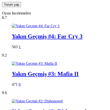
Oyun İncelemeleri
8.7
Yakın Geçmiş #4: Far Cry 3
563
1
9.2
Yakın Geçmiş #3: Mafia II
471
0
9.6