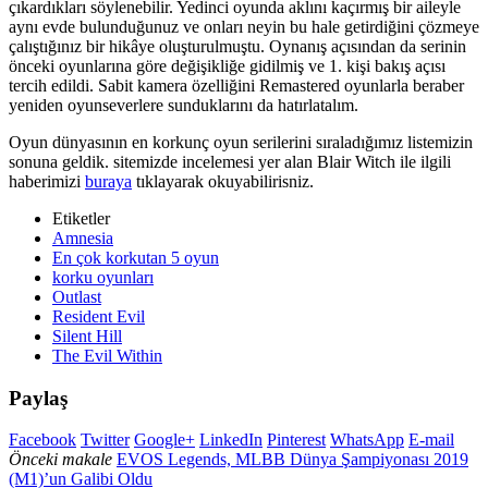
çıkardıkları söylenebilir. Yedinci oyunda aklını kaçırmış bir aileyle
aynı evde bulunduğunuz ve onları neyin bu hale getirdiğini çözmeye
çalıştığınız bir hikâye oluşturulmuştu. Oynanış açısından da serinin
önceki oyunlarına göre değişikliğe gidilmiş ve 1. kişi bakış açısı
tercih edildi. Sabit kamera özelliğini Remastered oyunlarla beraber
yeniden oyunseverlere sunduklarını da hatırlatalım.
Oyun dünyasının en korkunç oyun serilerini sıraladığımız listemizin
sonuna geldik. sitemizde incelemesi yer alan Blair Witch ile ilgili
haberimizi
buraya
tıklayarak okuyabilirisniz.
Etiketler
Amnesia
En çok korkutan 5 oyun
korku oyunları
Outlast
Resident Evil
Silent Hill
The Evil Within
Paylaş
Facebook
Twitter
Google+
LinkedIn
Pinterest
WhatsApp
E-mail
Önceki makale
EVOS Legends, MLBB Dünya Şampiyonası 2019
(M1)’un Galibi Oldu