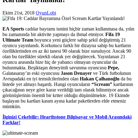
Ekim 21st, 2018
OyunLobi
EA Sports
cadılar bayramı ismini hiçbir zaman kullanmasa da, yılın
bu zamanında bir aktivite yapmayı da ihmal etmiyor.
Fifa 19
Ultimate Team
boyunca yeni güçlere sahip şekil değiştirmiş 21
oyuncu yayınlandı. Korkutucu farklı bir dizayna sahip bu kartların
özelliklerinden en az iki tanesi 90 olarak bize sunuluyor. Ancak 90
olan bu özellikler sürekli olarak yer değiştirecek. Yayınlanan 21
oyuncu arasında bize hiç de yabancı olmayan oyuncular da
bulunmakta. Beşiktaşın deneyimli savunma oyuncusu
Pepe,
Galatasaray’ın eski oyuncusu
Jason Denayer
ve Türk futbolunun
Avrupadaki en iyi temsilcilerinden olan
Hakan Çalhanoğlu
da bu
listede yer almayı başardı. Hangi oyuncuların
“Scream”
kartlarının
çıkacağının neye göre karar verildiği tam olarak bilinmiyor ancak
görünüşlerinin önemli bir kriter olduğu düşünülmekte. 19 Ekimde
başlayan bu kartları kasım ayına kadar paketlerden elde etmeniz
mümkün.
İlginizi Çekebilir: Hearthstone Bilgisayar ve Mobil Arasındaki
Farklar!