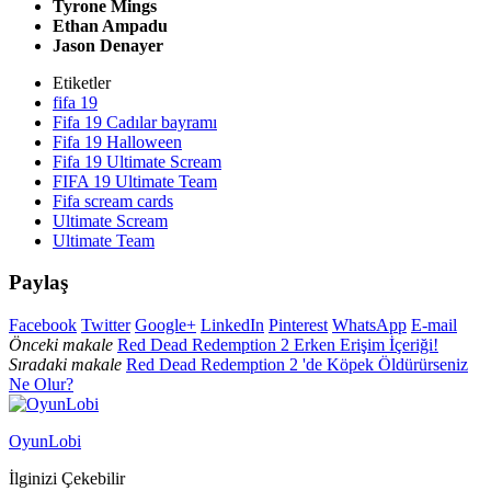
Tyrone Mings
Ethan Ampadu
Jason Denayer
Etiketler
fifa 19
Fifa 19 Cadılar bayramı
Fifa 19 Halloween
Fifa 19 Ultimate Scream
FIFA 19 Ultimate Team
Fifa scream cards
Ultimate Scream
Ultimate Team
Paylaş
Facebook
Twitter
Google+
LinkedIn
Pinterest
WhatsApp
E-mail
Önceki makale
Red Dead Redemption 2 Erken Erişim İçeriği!
Sıradaki makale
Red Dead Redemption 2 'de Köpek Öldürürseniz
Ne Olur?
OyunLobi
İlginizi Çekebilir