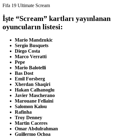
Fifa 19 Ultimate Scream
İşte “Scream” kartları yayınlanan
oyuncuların listesi:
Mario Mandzukic
Sergio Busquets
Diego Costa
Marco Verratti
Pepe
Mario Balotelli
Bas Dost
Emil Forsberg
Xherdan Shaqiri
Hakan Calhanoglu
Javier Mascherano
Marouane Fellaini
Salomon Kalou
Rafinha
Troy Denney
Martin Caceres
Omar Abdulrahman
Guillermo Ochoa