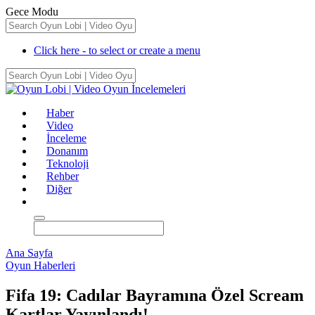
Gece Modu
Click here - to select or create a menu
Haber
Video
İnceleme
Donanım
Teknoloji
Rehber
Diğer
Ana Sayfa
Oyun Haberleri
Fifa 19: Cadılar Bayramına Özel Scream
Kartlar Yayınlandı!