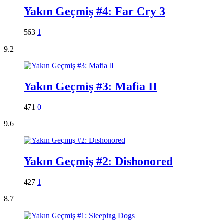
Yakın Geçmiş #4: Far Cry 3
563
1
9.2
Yakın Geçmiş #3: Mafia II
471
0
9.6
Yakın Geçmiş #2: Dishonored
427
1
8.7