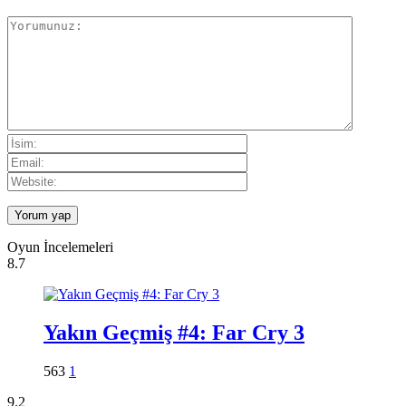
Oyun İncelemeleri
8.7
Yakın Geçmiş #4: Far Cry 3
563
1
9.2