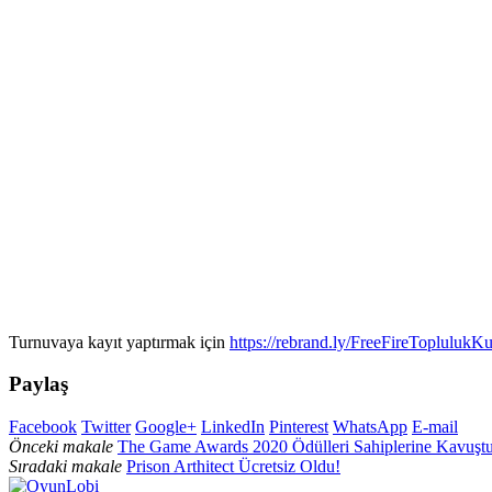
Turnuvaya kayıt yaptırmak için
https://rebrand.ly/FreeFireToplulukK
Paylaş
Facebook
Twitter
Google+
LinkedIn
Pinterest
WhatsApp
E-mail
Önceki makale
The Game Awards 2020 Ödülleri Sahiplerine Kavuşt
Sıradaki makale
Prison Arthitect Ücretsiz Oldu!