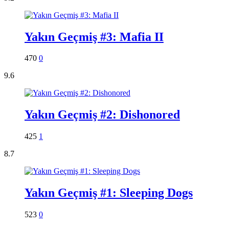
Yakın Geçmiş #3: Mafia II
470
0
9.6
Yakın Geçmiş #2: Dishonored
425
1
8.7
Yakın Geçmiş #1: Sleeping Dogs
523
0