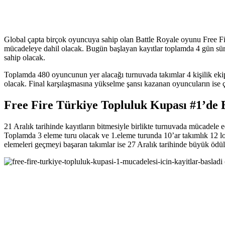
Global çapta birçok oyuncuya sahip olan Battle Royale oyunu Free Fi
mücadeleye dahil olacak. Bugün başlayan kayıtlar toplamda 4 gün süre
sahip olacak.
Toplamda 480 oyuncunun yer alacağı turnuvada takımlar 4 kişilik ekiple
olacak. Final karşılaşmasına yükselme şansı kazanan oyuncuların ise çöl
Free Fire Türkiye Topluluk Kupası #1’de 
21 Aralık tarihinde kayıtların bitmesiyle birlikte turnuvada mücadele
Toplamda 3 eleme turu olacak ve 1.eleme turunda 10’ar takımlık 12 lo
elemeleri geçmeyi başaran takımlar ise 27 Aralık tarihinde büyük ödül 