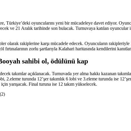
re, Türkiye’deki oyuncularını yeni bir mücadeleye davet ediyor. Oyunc
cek ve 21 Aralık tarihinde son bulacak. Turnuvaya katılan oyuncular i
r olarak rakiplerine karşı mücadele edecek. Oyuncuların rakipleriyle ka
 fırtınalarının zorlu şartlarıyla Kalahari haritasında kendilerini kanıtl
Booyah sahibi ol, ödülünü kap
 edecek takımlar açıklanacak. Turnuvada yer alma hakkı kazanan takımlar
bi, 2.eleme turunda 12’şer takımlık 6 lobi ve 3.eleme turunda ise 12’ş
için yarışacak. Final turuna ise 12 takım yükselecek.